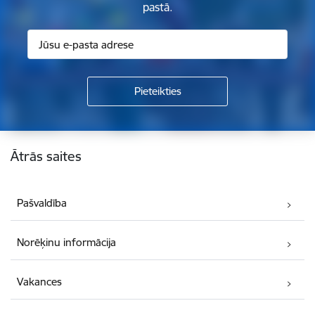
pastā.
Kājene
Ātrās saites
Pašvaldība
Norēķinu informācija
Vakances