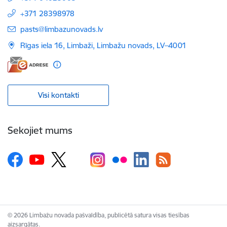
+371 28398978
E-pasts:
pasts@limbazunovads.lv
Rīgas iela 16, Limbaži, Limbažu novads, LV–4001
Visi kontakti
Sekojiet mums
© 2026 Limbažu novada pašvaldība, publicētā satura visas tiesības
aizsargātas.