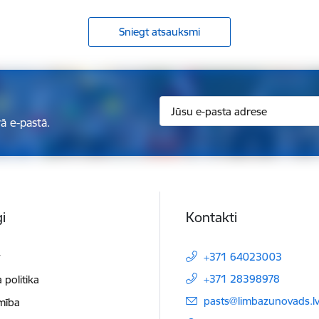
Sniegt atsauksmi
ā e-pastā.
i
Kontakti
t
+371 64023003
+371 28398978
 politika
E-pasts:
pasts@limbazunovads.l
mība