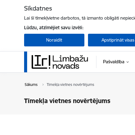
Pāriet uz lapas saturu
Sīkdatnes
Lai šī tīmekļvietne darbotos, tā izmanto obligāti nepiec
Lūdzu, atzīmējiet savu izvēli:
Noraidīt
Apstiprināt visas
Pašvaldība
Sākums
Tīmekļa vietnes novērtējums
Tīmekļa vietnes novērtējums