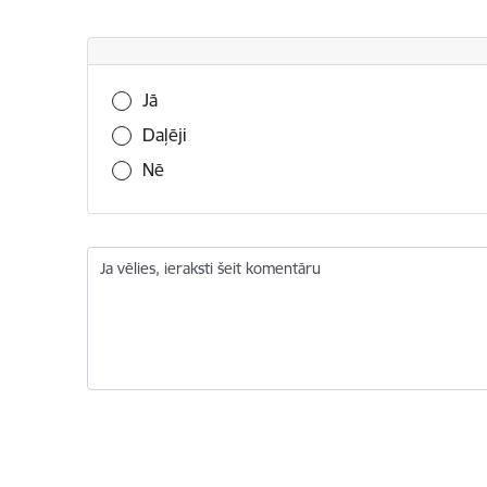
Vai šī informācija bija noderīga?
Jā
Daļēji
Nē
Ja vēlies, ieraksti šeit komentāru