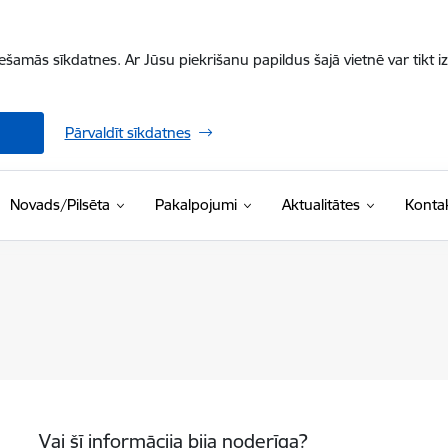
iešamās sīkdatnes. Ar Jūsu piekrišanu papildus šajā vietnē var tikt i
Pārvaldīt sīkdatnes
Novads/Pilsēta
Pakalpojumi
Aktualitātes
Kontak
Vai šī informācija bija noderīga?