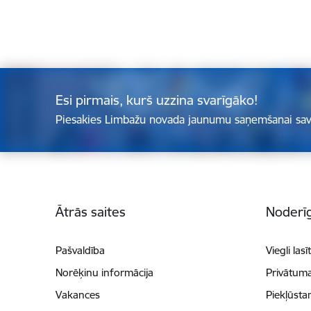
Esi pirmais, kurš uzzina svarīgāko!
Piesakies Limbažu novada jaunumu saņemšanai sav
Kājene
Ātrās saites
Noderīg
Pašvaldība
Viegli lasī
Norēķinu informācija
Privātuma
Vakances
Piekļūsta