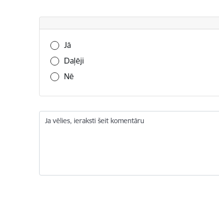
Vai šī informācija bija noderīga?
Jā
Daļēji
Nē
Ja vēlies, ieraksti šeit komentāru