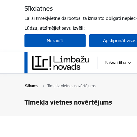
Pāriet uz lapas saturu
Sīkdatnes
Lai šī tīmekļvietne darbotos, tā izmanto obligāti nepiec
Lūdzu, atzīmējiet savu izvēli:
Noraidīt
Apstiprināt visas
Pašvaldība
Sākums
Tīmekļa vietnes novērtējums
Tīmekļa vietnes novērtējums