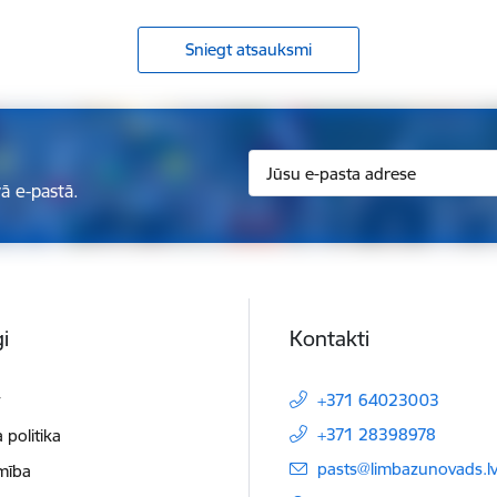
Sniegt atsauksmi
ā e-pastā.
i
Kontakti
t
+371 64023003
+371 28398978
 politika
E-pasts:
pasts@limbazunovads.l
mība