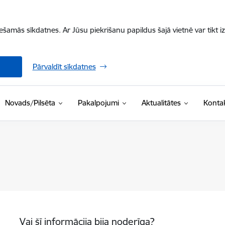
iešamās sīkdatnes. Ar Jūsu piekrišanu papildus šajā vietnē var tikt i
Pārvaldīt sīkdatnes
Novads/Pilsēta
Pakalpojumi
Aktualitātes
Kontak
Vai šī informācija bija noderīga?