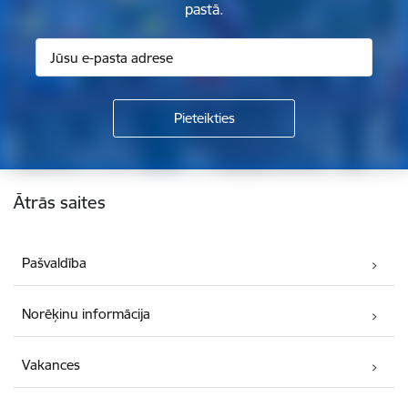
pastā.
Kājene
Ātrās saites
Pašvaldība
Norēķinu informācija
Vakances