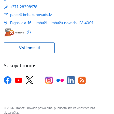
+371 28398978
E-pasts:
pasts@limbazunovads.lv
Rīgas iela 16, Limbaži, Limbažu novads, LV–4001
Visi kontakti
Sekojiet mums
© 2026 Limbažu novada pašvaldība, publicētā satura visas tiesības
aizsargātas.