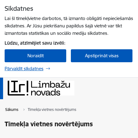
Pāriet uz lapas saturu
Sīkdatnes
Spied
lai meklētu
Enter
Lai šī tīmekļvietne darbotos, tā izmanto obligāti nepieciešamās
sīkdatnes. Ar Jūsu piekrišanu papildus šajā vietnē var tikt
izmantotas statistikas un sociālo mediju sīkdatnes.
Lūdzu, atzīmējiet savu izvēli:
Noraidīt
Apstiprināt visas
Pārvaldīt sīkdatnes
Sākums
Tīmekļa vietnes novērtējums
Tīmekļa vietnes novērtējums