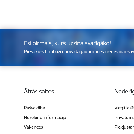
Esi pirmais, kurš uzzina svarīgāko!
Piesakies Limbažu novada jaunumu saņemšanai sav
Kājene
Ātrās saites
Noderīg
Pašvaldība
Viegli lasī
Norēķinu informācija
Privātuma
Vakances
Piekļūsta