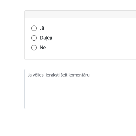
Vai šī informācija bija noderīga?
Jā
Daļēji
Nē
Ja vēlies, ieraksti šeit komentāru