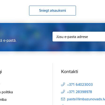
Sniegt atsauksmi
ā e-pastā.
i
Kontakti
t
+371 64023003
+371 28398978
 politika
E-pasts:
pasts@limbazunovads.l
mība