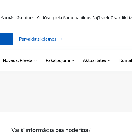
iešamās sīkdatnes. Ar Jūsu piekrišanu papildus šajā vietnē var tikt i
Pārvaldīt sīkdatnes
Novads/Pilsēta
Pakalpojumi
Aktualitātes
Kontak
Vai šī informācija bija noderīga?