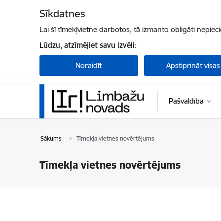
Pāriet uz lapas saturu
Sīkdatnes
Lai šī tīmekļvietne darbotos, tā izmanto obligāti nepiec
Lūdzu, atzīmējiet savu izvēli:
Noraidīt
Apstiprināt visas
Pašvaldība
Sākums
Tīmekļa vietnes novērtējums
Tīmekļa vietnes novērtējums