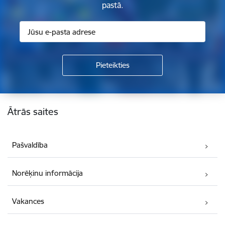
pastā.
Kājene
Ātrās saites
Pašvaldība
Norēķinu informācija
Vakances