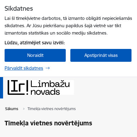
Pāriet uz lapas saturu
Sīkdatnes
Spied
lai meklētu
Enter
Lai šī tīmekļvietne darbotos, tā izmanto obligāti nepieciešamās
sīkdatnes. Ar Jūsu piekrišanu papildus šajā vietnē var tikt
izmantotas statistikas un sociālo mediju sīkdatnes.
Lūdzu, atzīmējiet savu izvēli:
Noraidīt
Apstiprināt visas
Pārvaldīt sīkdatnes
Sākums
Tīmekļa vietnes novērtējums
Tīmekļa vietnes novērtējums