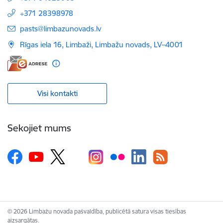
+371 28398978
E-pasts:
pasts@limbazunovads.lv
Rīgas iela 16, Limbaži, Limbažu novads, LV–4001
Visi kontakti
Sekojiet mums
© 2026 Limbažu novada pašvaldība, publicētā satura visas tiesības
aizsargātas.