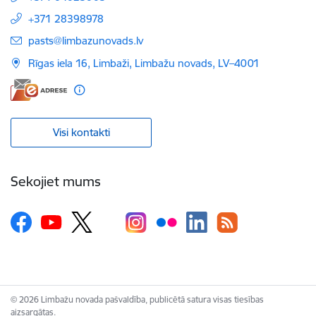
+371 28398978
E-pasts:
pasts@limbazunovads.lv
Rīgas iela 16, Limbaži, Limbažu novads, LV–4001
Visi kontakti
Sekojiet mums
© 2026 Limbažu novada pašvaldība, publicētā satura visas tiesības
aizsargātas.