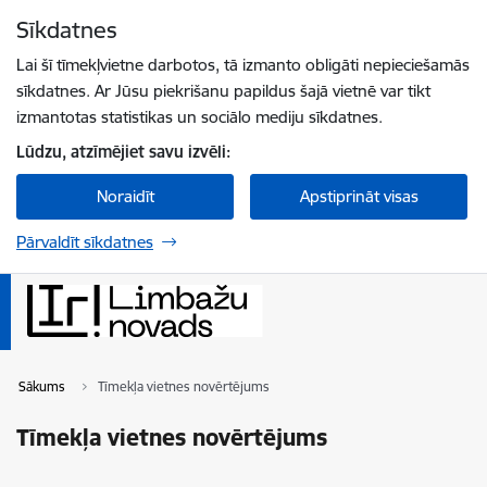
Pāriet uz lapas saturu
Sīkdatnes
Spied
lai meklētu
Enter
Lai šī tīmekļvietne darbotos, tā izmanto obligāti nepieciešamās
sīkdatnes. Ar Jūsu piekrišanu papildus šajā vietnē var tikt
izmantotas statistikas un sociālo mediju sīkdatnes.
Lūdzu, atzīmējiet savu izvēli:
Noraidīt
Apstiprināt visas
Pārvaldīt sīkdatnes
Sākums
Tīmekļa vietnes novērtējums
Tīmekļa vietnes novērtējums