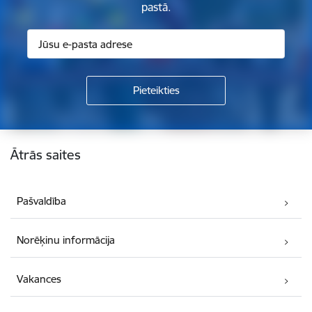
pastā.
Kājene
Ātrās saites
Pašvaldība
Norēķinu informācija
Vakances