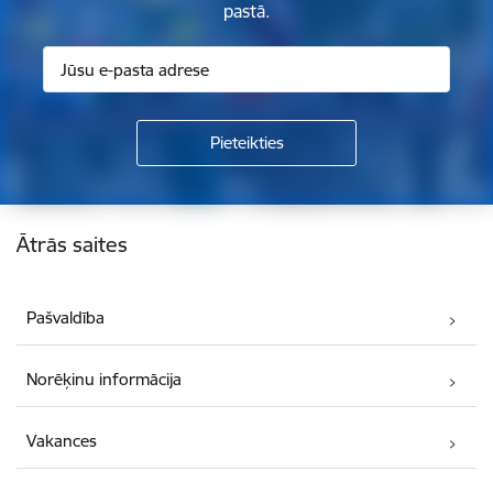
pastā.
Kājene
Ātrās saites
Pašvaldība
Norēķinu informācija
Vakances