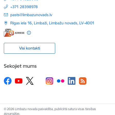
+371 28398978
E-pasts:
pasts@limbazunovads.lv
Rīgas iela 16, Limbaži, Limbažu novads, LV–4001
Visi kontakti
Sekojiet mums
© 2026 Limbažu novada pašvaldība, publicētā satura visas tiesības
aizsargātas.