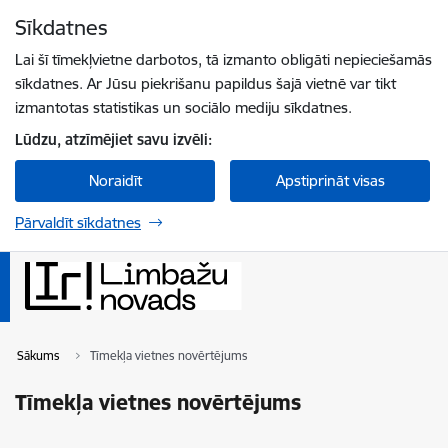
Pāriet uz lapas saturu
Sīkdatnes
Spied
lai meklētu
Enter
Lai šī tīmekļvietne darbotos, tā izmanto obligāti nepieciešamās
sīkdatnes. Ar Jūsu piekrišanu papildus šajā vietnē var tikt
izmantotas statistikas un sociālo mediju sīkdatnes.
Lūdzu, atzīmējiet savu izvēli:
Noraidīt
Apstiprināt visas
Pārvaldīt sīkdatnes
Sākums
Tīmekļa vietnes novērtējums
Tīmekļa vietnes novērtējums