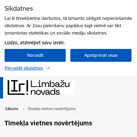
Pāriet uz lapas saturu
Sīkdatnes
Spied
lai meklētu
Enter
Lai šī tīmekļvietne darbotos, tā izmanto obligāti nepieciešamās
sīkdatnes. Ar Jūsu piekrišanu papildus šajā vietnē var tikt
izmantotas statistikas un sociālo mediju sīkdatnes.
Lūdzu, atzīmējiet savu izvēli:
Noraidīt
Apstiprināt visas
Pārvaldīt sīkdatnes
Sākums
Tīmekļa vietnes novērtējums
Tīmekļa vietnes novērtējums