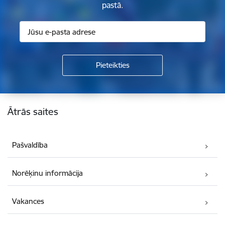
pastā.
Kājene
Ātrās saites
Pašvaldība
Norēķinu informācija
Vakances