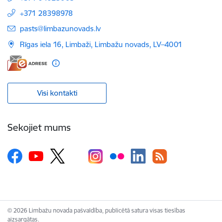
+371 28398978
E-pasts:
pasts@limbazunovads.lv
Rīgas iela 16, Limbaži, Limbažu novads, LV–4001
Visi kontakti
Sekojiet mums
© 2026 Limbažu novada pašvaldība, publicētā satura visas tiesības
aizsargātas.