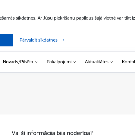
iešamās sīkdatnes. Ar Jūsu piekrišanu papildus šajā vietnē var tikt i
Pārvaldīt sīkdatnes
Novads/Pilsēta
Pakalpojumi
Aktualitātes
Kontak
Vai šī informācija bija noderīga?