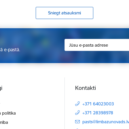
Sniegt atsauksmi
ā e-pastā.
i
Kontakti
t
+371 64023003
+371 28398978
 politika
E-pasts:
pasts@limbazunovads.l
mība