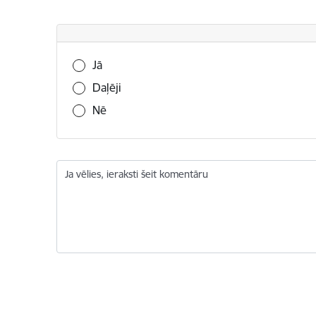
Vai šī informācija bija noderīga?
Jā
Daļēji
Nē
Ja vēlies, ieraksti šeit komentāru