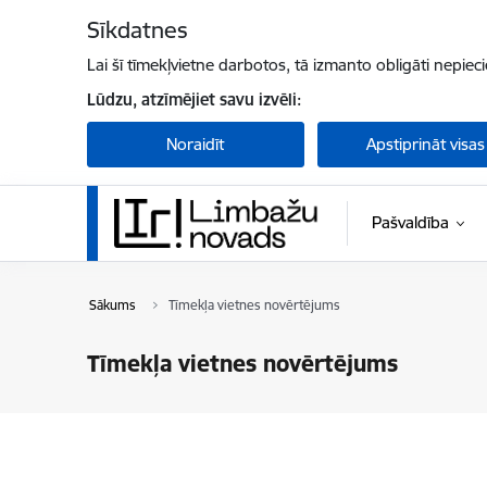
Pāriet uz lapas saturu
Sīkdatnes
Lai šī tīmekļvietne darbotos, tā izmanto obligāti nepiec
Lūdzu, atzīmējiet savu izvēli:
Noraidīt
Apstiprināt visas
Pašvaldība
Sākums
Tīmekļa vietnes novērtējums
Tīmekļa vietnes novērtējums