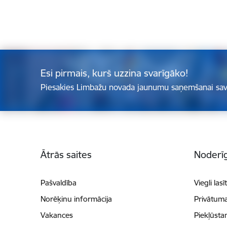
Esi pirmais, kurš uzzina svarīgāko!
Piesakies Limbažu novada jaunumu saņemšanai sav
Kājene
Ātrās saites
Noderīg
Pašvaldība
Viegli lasī
Norēķinu informācija
Privātuma
Vakances
Piekļūsta