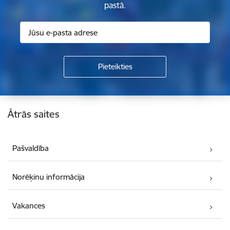
pastā.
Kājene
Ātrās saites
Pašvaldība
Norēķinu informācija
Vakances