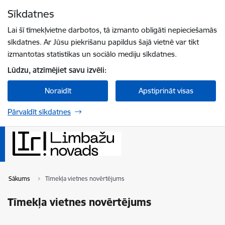
Pāriet uz lapas saturu
Sīkdatnes
Spied
lai meklētu
Enter
Lai šī tīmekļvietne darbotos, tā izmanto obligāti nepieciešamās
sīkdatnes. Ar Jūsu piekrišanu papildus šajā vietnē var tikt
izmantotas statistikas un sociālo mediju sīkdatnes.
Lūdzu, atzīmējiet savu izvēli:
Noraidīt
Apstiprināt visas
Pārvaldīt sīkdatnes
Sākums
Tīmekļa vietnes novērtējums
Tīmekļa vietnes novērtējums