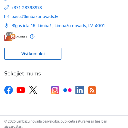
+371 28398978
E-pasts:
pasts@limbazunovads.lv
Rīgas iela 16, Limbaži, Limbažu novads, LV–4001
Visi kontakti
Sekojiet mums
© 2026 Limbažu novada pašvaldība, publicētā satura visas tiesības
aizsargātas.