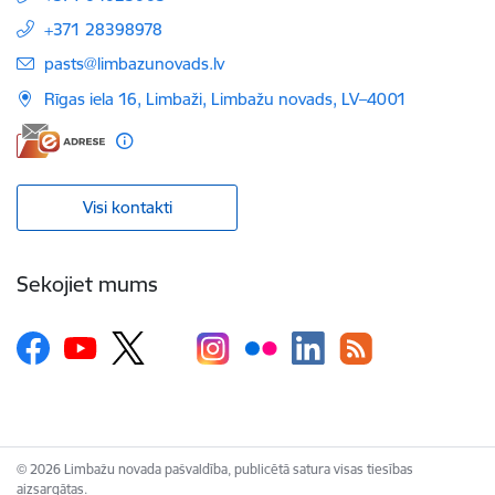
+371 28398978
E-pasts:
pasts@limbazunovads.lv
Rīgas iela 16, Limbaži, Limbažu novads, LV–4001
Visi kontakti
Sekojiet mums
© 2026 Limbažu novada pašvaldība, publicētā satura visas tiesības
aizsargātas.