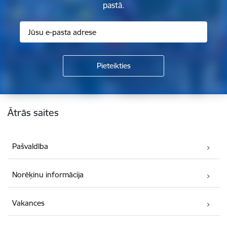
pastā.
Kājene
Ātrās saites
Pašvaldība
Norēķinu informācija
Vakances