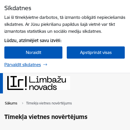
Pāriet uz lapas saturu
Sīkdatnes
Spied
lai meklētu
Enter
Lai šī tīmekļvietne darbotos, tā izmanto obligāti nepieciešamās
sīkdatnes. Ar Jūsu piekrišanu papildus šajā vietnē var tikt
izmantotas statistikas un sociālo mediju sīkdatnes.
Lūdzu, atzīmējiet savu izvēli:
Noraidīt
Apstiprināt visas
Pārvaldīt sīkdatnes
Sākums
Tīmekļa vietnes novērtējums
Tīmekļa vietnes novērtējums