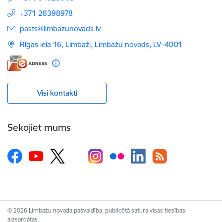
+371 28398978
E-pasts:
pasts@limbazunovads.lv
Rīgas iela 16, Limbaži, Limbažu novads, LV–4001
Visi kontakti
Sekojiet mums
© 2026 Limbažu novada pašvaldība, publicētā satura visas tiesības
aizsargātas.