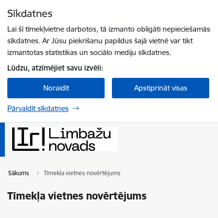
Pāriet uz lapas saturu
Sīkdatnes
Spied
lai meklētu
Enter
Lai šī tīmekļvietne darbotos, tā izmanto obligāti nepieciešamās
sīkdatnes. Ar Jūsu piekrišanu papildus šajā vietnē var tikt
izmantotas statistikas un sociālo mediju sīkdatnes.
Lūdzu, atzīmējiet savu izvēli:
Noraidīt
Apstiprināt visas
Pārvaldīt sīkdatnes
Sākums
Tīmekļa vietnes novērtējums
Tīmekļa vietnes novērtējums