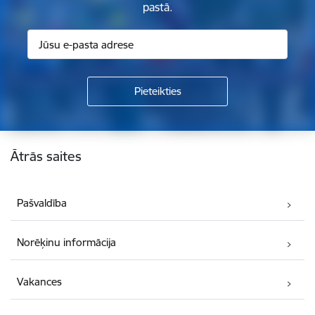
pastā.
Kājene
Ātrās saites
Pašvaldība
Norēķinu informācija
Vakances