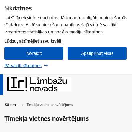
Pāriet uz lapas saturu
Sīkdatnes
Spied
lai meklētu
Enter
Lai šī tīmekļvietne darbotos, tā izmanto obligāti nepieciešamās
sīkdatnes. Ar Jūsu piekrišanu papildus šajā vietnē var tikt
izmantotas statistikas un sociālo mediju sīkdatnes.
Lūdzu, atzīmējiet savu izvēli:
Noraidīt
Apstiprināt visas
Pārvaldīt sīkdatnes
Sākums
Tīmekļa vietnes novērtējums
Tīmekļa vietnes novērtējums