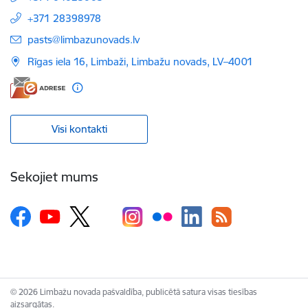
+371 28398978
E-pasts:
pasts@limbazunovads.lv
Rīgas iela 16, Limbaži, Limbažu novads, LV–4001
Visi kontakti
Sekojiet mums
© 2026 Limbažu novada pašvaldība, publicētā satura visas tiesības
aizsargātas.