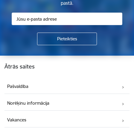
pastā.
Kājene
Ātrās saites
Pašvaldība
Norēķinu informācija
Vakances