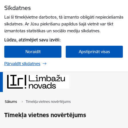
Pāriet uz lapas saturu
Sīkdatnes
Spied
lai meklētu
Enter
Lai šī tīmekļvietne darbotos, tā izmanto obligāti nepieciešamās
sīkdatnes. Ar Jūsu piekrišanu papildus šajā vietnē var tikt
izmantotas statistikas un sociālo mediju sīkdatnes.
Lūdzu, atzīmējiet savu izvēli:
Noraidīt
Apstiprināt visas
Pārvaldīt sīkdatnes
Sākums
Tīmekļa vietnes novērtējums
Tīmekļa vietnes novērtējums