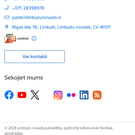
+371 28398978
E-pasts:
pasts@limbazunovads.lv
Rīgas iela 16, Limbaži, Limbažu novads, LV–4001
Visi kontakti
Sekojiet mums
© 2026 Limbažu novada pašvaldība, publicētā satura visas tiesības
aizsargātas.