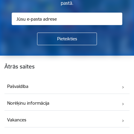
pastā.
Kājene
Ātrās saites
Pašvaldība
Norēķinu informācija
Vakances