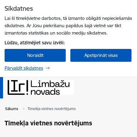
Pāriet uz lapas saturu
Sīkdatnes
Spied
lai meklētu
Enter
Lai šī tīmekļvietne darbotos, tā izmanto obligāti nepieciešamās
sīkdatnes. Ar Jūsu piekrišanu papildus šajā vietnē var tikt
izmantotas statistikas un sociālo mediju sīkdatnes.
Lūdzu, atzīmējiet savu izvēli:
Noraidīt
Apstiprināt visas
Pārvaldīt sīkdatnes
Sākums
Tīmekļa vietnes novērtējums
Tīmekļa vietnes novērtējums