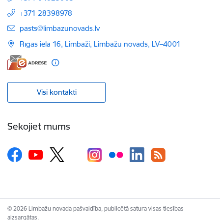
+371 28398978
E-pasts:
pasts@limbazunovads.lv
Rīgas iela 16, Limbaži, Limbažu novads, LV–4001
Visi kontakti
Sekojiet mums
© 2026 Limbažu novada pašvaldība, publicētā satura visas tiesības
aizsargātas.