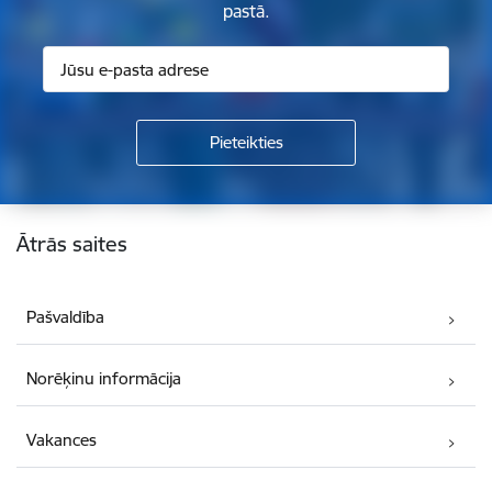
pastā.
Kājene
Ātrās saites
Pašvaldība
Norēķinu informācija
Vakances