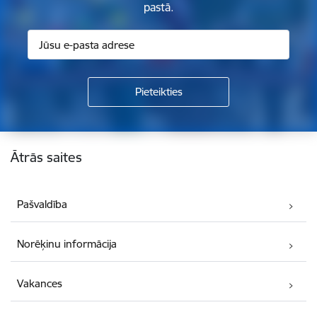
pastā.
Kājene
Ātrās saites
Pašvaldība
Norēķinu informācija
Vakances