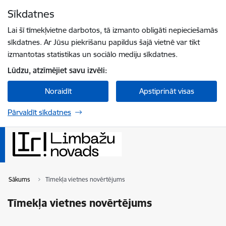
Pāriet uz lapas saturu
Sīkdatnes
Spied
lai meklētu
Enter
Lai šī tīmekļvietne darbotos, tā izmanto obligāti nepieciešamās
sīkdatnes. Ar Jūsu piekrišanu papildus šajā vietnē var tikt
izmantotas statistikas un sociālo mediju sīkdatnes.
Lūdzu, atzīmējiet savu izvēli:
Noraidīt
Apstiprināt visas
Pārvaldīt sīkdatnes
Sākums
Tīmekļa vietnes novērtējums
Tīmekļa vietnes novērtējums