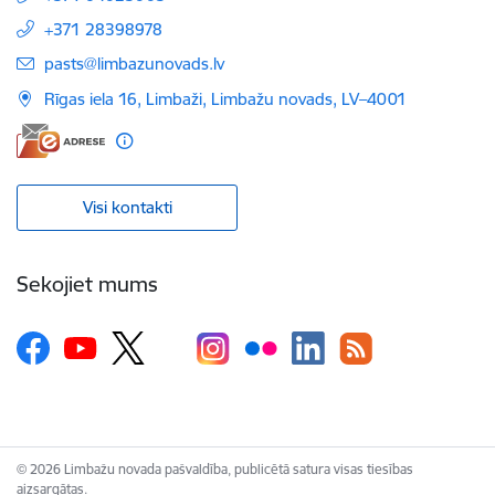
+371 28398978
E-pasts:
pasts@limbazunovads.lv
Rīgas iela 16, Limbaži, Limbažu novads, LV–4001
Visi kontakti
Sekojiet mums
© 2026 Limbažu novada pašvaldība, publicētā satura visas tiesības
aizsargātas.