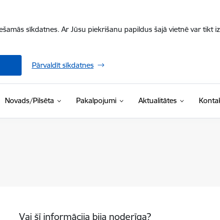
iešamās sīkdatnes. Ar Jūsu piekrišanu papildus šajā vietnē var tikt i
Pārvaldīt sīkdatnes
Novads/Pilsēta
Pakalpojumi
Aktualitātes
Kontak
Vai šī informācija bija noderīga?