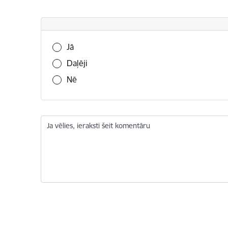
Vai šī informācija bija noderīga?
Jā
Daļēji
Nē
Ja vēlies, ieraksti šeit komentāru