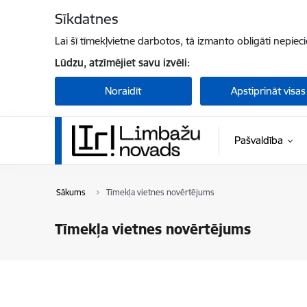
Pāriet uz lapas saturu
Sīkdatnes
Lai šī tīmekļvietne darbotos, tā izmanto obligāti nepiec
Lūdzu, atzīmējiet savu izvēli:
Noraidīt
Apstiprināt visas
Pašvaldība
Sākums
Tīmekļa vietnes novērtējums
Tīmekļa vietnes novērtējums