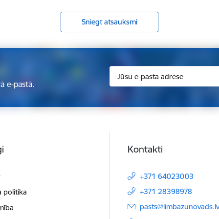
Sniegt atsauksmi
ā e-pastā.
i
Kontakti
t
+371 64023003
+371 28398978
 politika
E-pasts:
pasts@limbazunovads.l
mība