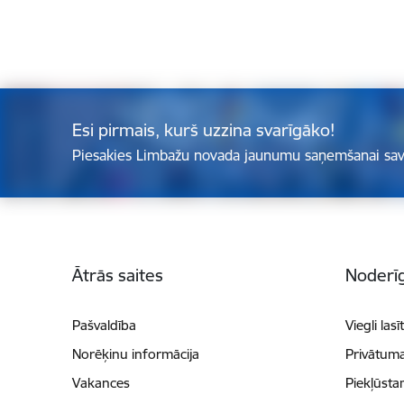
Esi pirmais, kurš uzzina svarīgāko!
Piesakies Limbažu novada jaunumu saņemšanai sav
Kājene
Ātrās saites
Noderīg
Pašvaldība
Viegli lasī
Norēķinu informācija
Privātuma
Vakances
Piekļūsta