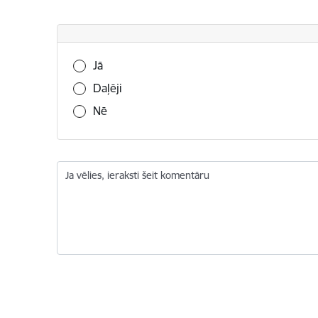
Vai šī informācija bija noderīga?
Jā
Daļēji
Nē
Ja vēlies, ieraksti šeit komentāru