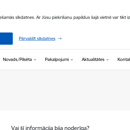
iešamās sīkdatnes. Ar Jūsu piekrišanu papildus šajā vietnē var tikt i
Pārvaldīt sīkdatnes
Novads/Pilsēta
Pakalpojumi
Aktualitātes
Kontak
Vai šī informācija bija noderīga?