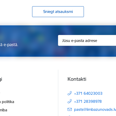
Sniegt atsauksmi
ā e-pastā.
i
Kontakti
t
+371 64023003
+371 28398978
 politika
E-pasts:
pasts@limbazunovads.l
mība