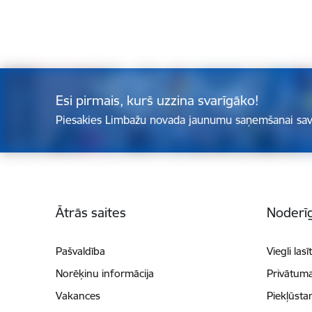
Esi pirmais, kurš uzzina svarīgāko!
Piesakies Limbažu novada jaunumu saņemšanai sav
Kājene
Ātrās saites
Noderīg
Pašvaldība
Viegli lasī
Norēķinu informācija
Privātuma
Vakances
Piekļūsta