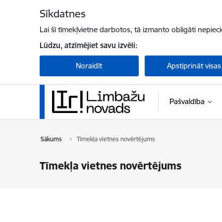
Pāriet uz lapas saturu
Sīkdatnes
Lai šī tīmekļvietne darbotos, tā izmanto obligāti nepiec
Lūdzu, atzīmējiet savu izvēli:
Noraidīt
Apstiprināt visas
Pašvaldība
Sākums
Tīmekļa vietnes novērtējums
Tīmekļa vietnes novērtējums