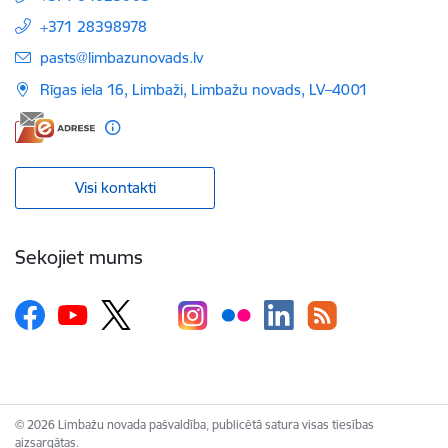
+371 28398978
E-pasts:
pasts@limbazunovads.lv
Rīgas iela 16, Limbaži, Limbažu novads, LV–4001
Visi kontakti
Sekojiet mums
© 2026 Limbažu novada pašvaldība, publicētā satura visas tiesības
aizsargātas.