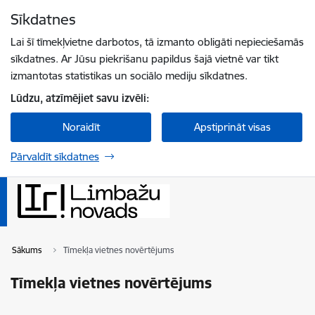
Pāriet uz lapas saturu
Sīkdatnes
Spied
lai meklētu
Enter
Lai šī tīmekļvietne darbotos, tā izmanto obligāti nepieciešamās
sīkdatnes. Ar Jūsu piekrišanu papildus šajā vietnē var tikt
izmantotas statistikas un sociālo mediju sīkdatnes.
Lūdzu, atzīmējiet savu izvēli:
Noraidīt
Apstiprināt visas
Pārvaldīt sīkdatnes
Sākums
Tīmekļa vietnes novērtējums
Tīmekļa vietnes novērtējums