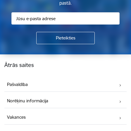
pastā.
Kājene
Ātrās saites
Pašvaldība
Norēķinu informācija
Vakances