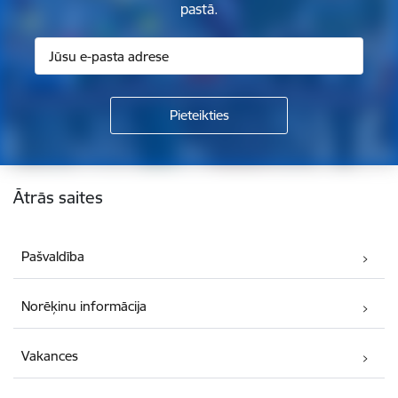
pastā.
Kājene
Ātrās saites
Pašvaldība
Norēķinu informācija
Vakances