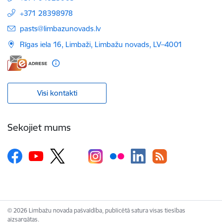
+371 28398978
E-pasts:
pasts@limbazunovads.lv
Rīgas iela 16, Limbaži, Limbažu novads, LV–4001
Visi kontakti
Sekojiet mums
© 2026 Limbažu novada pašvaldība, publicētā satura visas tiesības
aizsargātas.