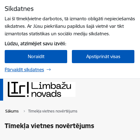
Pāriet uz lapas saturu
Sīkdatnes
Spied
lai meklētu
Enter
Lai šī tīmekļvietne darbotos, tā izmanto obligāti nepieciešamās
sīkdatnes. Ar Jūsu piekrišanu papildus šajā vietnē var tikt
izmantotas statistikas un sociālo mediju sīkdatnes.
Lūdzu, atzīmējiet savu izvēli:
Noraidīt
Apstiprināt visas
Pārvaldīt sīkdatnes
Sākums
Tīmekļa vietnes novērtējums
Tīmekļa vietnes novērtējums