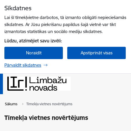
Pāriet uz lapas saturu
Sīkdatnes
Spied
lai meklētu
Enter
Lai šī tīmekļvietne darbotos, tā izmanto obligāti nepieciešamās
sīkdatnes. Ar Jūsu piekrišanu papildus šajā vietnē var tikt
izmantotas statistikas un sociālo mediju sīkdatnes.
Lūdzu, atzīmējiet savu izvēli:
Noraidīt
Apstiprināt visas
Pārvaldīt sīkdatnes
Sākums
Tīmekļa vietnes novērtējums
Tīmekļa vietnes novērtējums