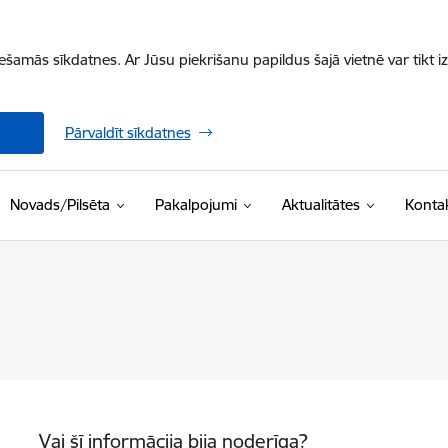
iešamās sīkdatnes. Ar Jūsu piekrišanu papildus šajā vietnē var tikt i
Pārvaldīt sīkdatnes
Novads/Pilsēta
Pakalpojumi
Aktualitātes
Kontak
Vai šī informācija bija noderīga?