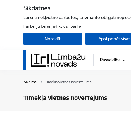
Pāriet uz lapas saturu
Sīkdatnes
Lai šī tīmekļvietne darbotos, tā izmanto obligāti nepiec
Lūdzu, atzīmējiet savu izvēli:
Noraidīt
Apstiprināt visas
Pašvaldība
Sākums
Tīmekļa vietnes novērtējums
Tīmekļa vietnes novērtējums