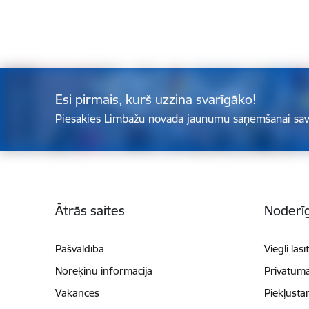
Esi pirmais, kurš uzzina svarīgāko!
Piesakies Limbažu novada jaunumu saņemšanai sav
Kājene
Ātrās saites
Noderīg
Pašvaldība
Viegli lasī
Norēķinu informācija
Privātuma
Vakances
Piekļūsta