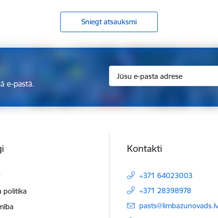
Sniegt atsauksmi
ā e-pastā.
i
Kontakti
t
+371 64023003
+371 28398978
 politika
E-pasts:
pasts@limbazunovads.l
mība