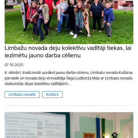
Limbažu novada deju kolektīvu vadītāji tiekas, lai
iezīmētu jauno darba cēlienu
07.10.2025.
6. oktobrī, tradicionāli uzsākot jaunu darba cēlienu, Limbažu novada Kultūras
pārvalde un novada deju virsvadītāja Taiga Ludborža tikās ar Limbažu novada
skatuviskās dejas kolektīvu vadītājiem…
Limbažu novads
Kultūra