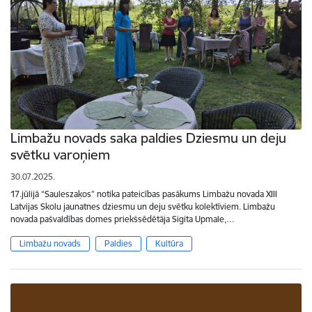
Limbažu novads saka paldies Dziesmu un deju
svētku varoņiem
30.07.2025.
17.jūlijā “Sauleszaķos” notika pateicības pasākums Limbažu novada XIII
Latvijas Skolu jaunatnes dziesmu un deju svētku kolektīviem. Limbažu
novada pašvaldības domes priekšsēdētāja Sigita Upmale,…
Limbažu novads
Paldies
Kultūra