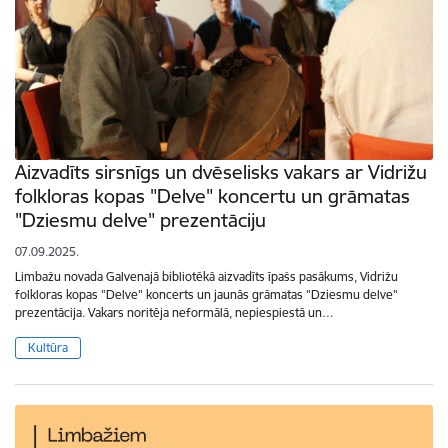
Aizvadīts sirsnīgs un dvēselisks vakars ar Vidrižu
folkloras kopas "Delve" koncertu un grāmatas
"Dziesmu delve" prezentāciju
07.09.2025.
Limbažu novada Galvenajā bibliotēkā aizvadīts īpašs pasākums, Vidrižu
folkloras kopas "Delve" koncerts un jaunās grāmatas "Dziesmu delve"
prezentācija. Vakars noritēja neformālā, nepiespiestā un…
Kultūra