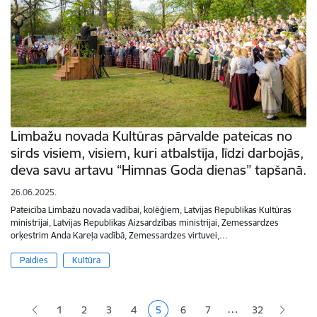
Limbažu novada Kultūras pārvalde pateicas no
sirds visiem, visiem, kuri atbalstīja, līdzi darbojās,
deva savu artavu “Himnas Goda dienas” tapšanā.
26.06.2025.
Pateicība Limbažu novada vadībai, kolēģiem, Latvijas Republikas Kultūras
ministrijai, Latvijas Republikas Aizsardzības ministrijai, Zemessardzes
orķestrim Anda Kareļa vadībā, Zemessardzes virtuvei,…
Paldies
Kultūra
Lapošana
…
1
2
3
4
5
6
7
32
Lapa
Lapa
Lapa
Pašreizējā lapa
Lapa
Lapa