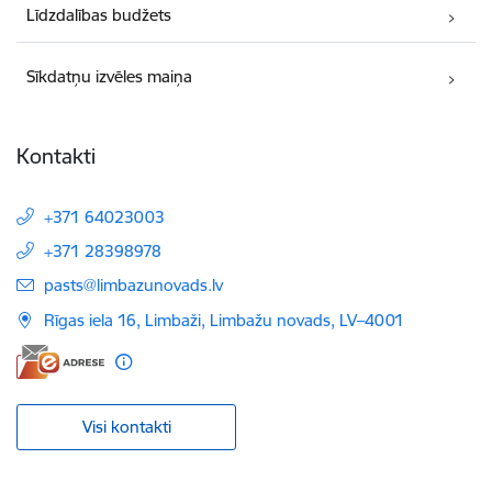
Līdzdalības budžets
Sīkdatņu izvēles maiņa
Kontakti
+371 64023003
+371 28398978
E-pasts:
pasts@limbazunovads.lv
Rīgas iela 16, Limbaži, Limbažu novads, LV–4001
Visi kontakti