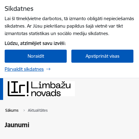
Pāriet uz lapas saturu
Sīkdatnes
Spied
lai meklētu
Enter
Lai šī tīmekļvietne darbotos, tā izmanto obligāti nepieciešamās
sīkdatnes. Ar Jūsu piekrišanu papildus šajā vietnē var tikt
izmantotas statistikas un sociālo mediju sīkdatnes.
Lūdzu, atzīmējiet savu izvēli:
Noraidīt
Apstiprināt visas
Pārvaldīt sīkdatnes
Sākums
Aktualitātes
Jaunumi