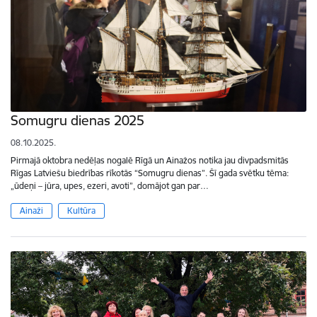
Somugru dienas 2025
08.10.2025.
Pirmajā oktobra nedēļas nogalē Rīgā un Ainažos notika jau divpadsmitās
Rīgas Latviešu biedrības rīkotās “Somugru dienas”. Šī gada svētku tēma:
„ūdeņi – jūra, upes, ezeri, avoti”, domājot gan par…
Ainaži
Kultūra