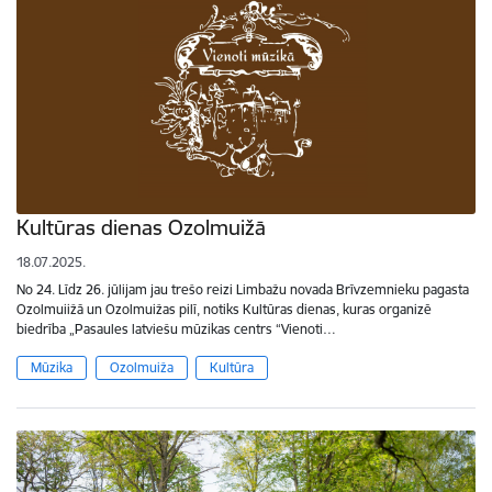
Kultūras dienas Ozolmuižā
18.07.2025.
No 24. Līdz 26. jūlijam jau trešo reizi Limbažu novada Brīvzemnieku pagasta
Ozolmuiižā un Ozolmuižas pilī, notiks Kultūras dienas, kuras organizē
biedrība „Pasaules latviešu mūzikas centrs “Vienoti…
Mūzika
Ozolmuiža
Kultūra