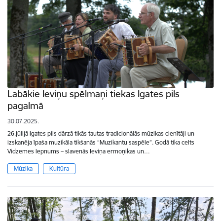
Labākie Ieviņu spēlmaņi tiekas Igates pils
pagalmā
30.07.2025.
26.jūlijā Igates pils dārzā tikās tautas tradicionālās mūzikas cienītāji un
izskanēja īpaša muzikāla tikšanās “Muzikantu saspēle”. Godā tika celts
Vidzemes lepnums – slavenās Ieviņa ermoņikas un…
Mūzika
Kultūra