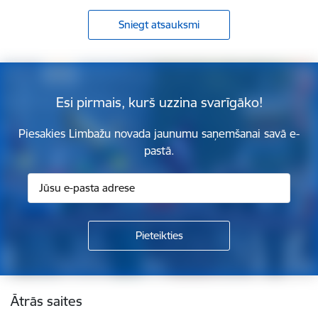
Sniegt atsauksmi
Esi pirmais, kurš uzzina svarīgāko!
Piesakies Limbažu novada jaunumu saņemšanai savā e-
pastā.
Kājene
Ātrās saites