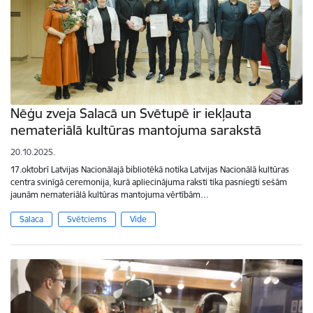
Nēģu zveja Salacā un Svētupē ir iekļauta
nemateriālā kultūras mantojuma sarakstā
20.10.2025.
17.oktobrī Latvijas Nacionālajā bibliotēkā notika Latvijas Nacionālā kultūras
centra svinīgā ceremonija, kurā apliecinājuma raksti tika pasniegti sešām
jaunām nemateriālā kultūras mantojuma vērtībām…
Salaca
Svētciems
Vide