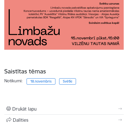
Saistītas tēmas
Notikumi:
18.novembris
Svētki
Drukāt lapu
Dalīties