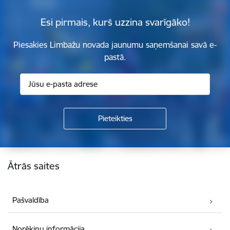
Esi pirmais, kurš uzzina svarīgāko!
Piesakies Limbažu novada jaunumu saņemšanai savā e-
pastā.
Kājene
Ātrās saites
Pašvaldība
Norēķinu informācija