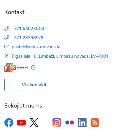
Kontakti
+371 64023003
+371 28398978
E-pasts:
pasts@limbazunovads.lv
Rīgas iela 16, Limbaži, Limbažu novads, LV–4001
Visi kontakti
Sekojiet mums