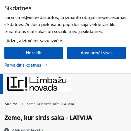
Pāriet uz lapas saturu
Sīkdatnes
Spied
lai meklētu
Enter
Lai šī tīmekļvietne darbotos, tā izmanto obligāti nepieciešamās
sīkdatnes. Ar Jūsu piekrišanu papildus šajā vietnē var tikt
izmantotas statistikas un sociālo mediju sīkdatnes.
Lūdzu, atzīmējiet savu izvēli:
Noraidīt
Apstiprināt visas
Pārvaldīt sīkdatnes
Sākums
Zeme, kur sirds saka - LATVIJA
Zeme, kur sirds saka - LATVIJA
Atskaņot tekstu