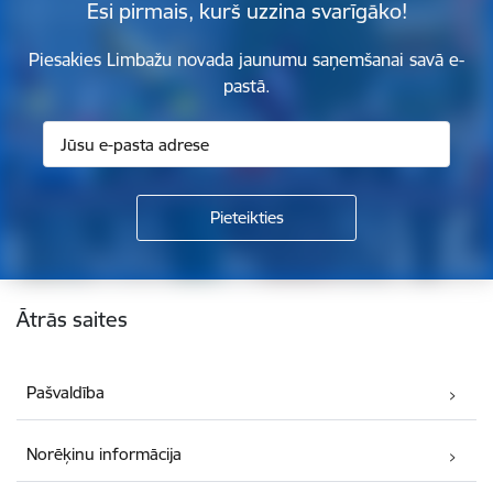
Esi pirmais, kurš uzzina svarīgāko!
Piesakies Limbažu novada jaunumu saņemšanai savā e-
pastā.
Kājene
Ātrās saites
Pašvaldība
Norēķinu informācija