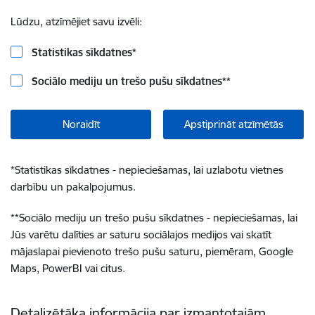
Lūdzu, atzīmējiet savu izvēli:
Statistikas sīkdatnes
*
Sociālo mediju un trešo pušu sīkdatnes
**
Noraidīt
Apstiprināt atzīmētās
*
Statistikas sīkdatnes - nepieciešamas, lai uzlabotu vietnes
darbību un pakalpojumus.
**
Sociālo mediju un trešo pušu sīkdatnes - nepieciešamas, lai
Jūs varētu dalīties ar saturu sociālajos medijos vai skatīt
mājaslapai pievienoto trešo pušu saturu, piemēram, Google
Maps, PowerBI vai citus.
Detalizētāka informācija par izmantotajām