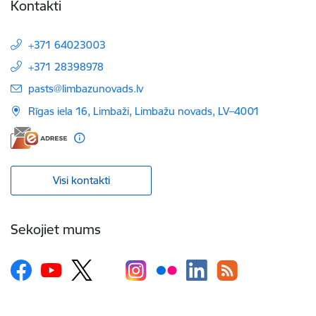
Kontakti
+371 64023003
+371 28398978
E-pasts:
pasts@limbazunovads.lv
Rīgas iela 16, Limbaži, Limbažu novads, LV–4001
Visi kontakti
Sekojiet mums