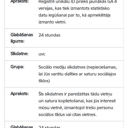
Reģistrē unikālu ID priekš jaunākās GA 4
versijas, kas tiek izmantots statistisko
datu iegūšanai par to, kā apmeklētājs
izmanto vietni.
24 stundas
uvc
Sociālo mediju sīkdatnes (nepieciešamas,
lai Jūs varētu dalīties ar saturu sociālajos
tīklos)
Šīs sīkdatnes ir paredzētas tādu vietņu
un satura koplietošanai, kas jūs interesē
mūsu vietnē, izmantojot trešo personu
sociālos tīklus vai citas vietnes.
24 stundas