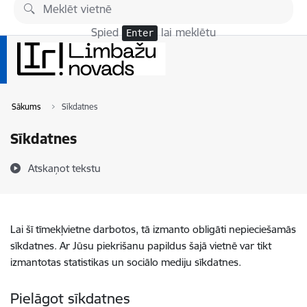
Pāriet uz lapas saturu
Spied
lai meklētu
Enter
Sākums
Sīkdatnes
Sīkdatnes
Atskaņot tekstu
Lai šī tīmekļvietne darbotos, tā izmanto obligāti nepieciešamās
sīkdatnes. Ar Jūsu piekrišanu papildus šajā vietnē var tikt
izmantotas statistikas un sociālo mediju sīkdatnes.
Pielāgot sīkdatnes