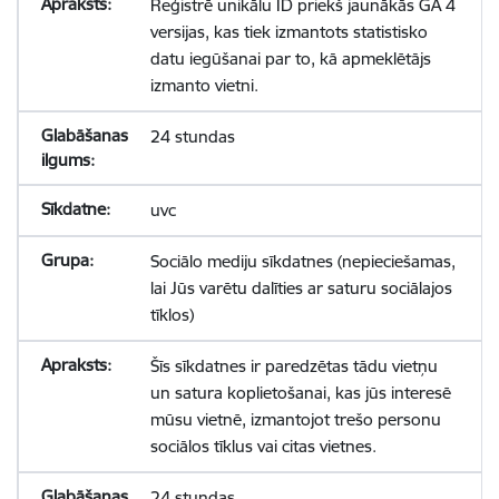
Reģistrē unikālu ID priekš jaunākās GA 4
versijas, kas tiek izmantots statistisko
datu iegūšanai par to, kā apmeklētājs
izmanto vietni.
24 stundas
uvc
Sociālo mediju sīkdatnes (nepieciešamas,
lai Jūs varētu dalīties ar saturu sociālajos
tīklos)
Šīs sīkdatnes ir paredzētas tādu vietņu
un satura koplietošanai, kas jūs interesē
mūsu vietnē, izmantojot trešo personu
sociālos tīklus vai citas vietnes.
24 stundas