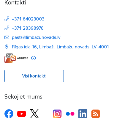
Kontakti
+371 64023003
+371 28398978
E-pasts:
pasts@limbazunovads.lv
Rīgas iela 16, Limbaži, Limbažu novads, LV–4001
Visi kontakti
Sekojiet mums