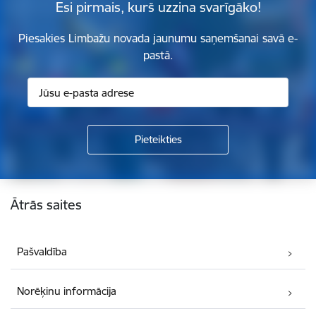
Esi pirmais, kurš uzzina svarīgāko!
Piesakies Limbažu novada jaunumu saņemšanai savā e-
pastā.
Kājene
Ātrās saites
Pašvaldība
Norēķinu informācija