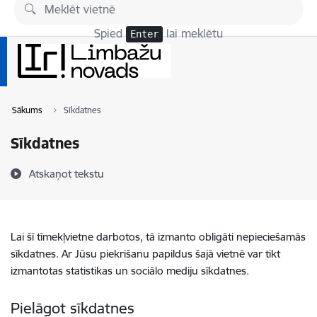
Pāriet uz lapas saturu
Spied
lai meklētu
Enter
Sākums
Sīkdatnes
Sīkdatnes
Atskaņot tekstu
Lai šī tīmekļvietne darbotos, tā izmanto obligāti nepieciešamās
sīkdatnes. Ar Jūsu piekrišanu papildus šajā vietnē var tikt
izmantotas statistikas un sociālo mediju sīkdatnes.
Pielāgot sīkdatnes