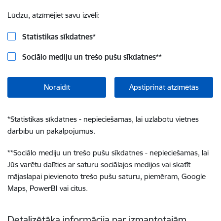
Lūdzu, atzīmējiet savu izvēli:
Statistikas sīkdatnes
*
Sociālo mediju un trešo pušu sīkdatnes
**
Noraidīt
Apstiprināt atzīmētās
*
Statistikas sīkdatnes - nepieciešamas, lai uzlabotu vietnes
darbību un pakalpojumus.
**
Sociālo mediju un trešo pušu sīkdatnes - nepieciešamas, lai
Jūs varētu dalīties ar saturu sociālajos medijos vai skatīt
mājaslapai pievienoto trešo pušu saturu, piemēram, Google
Maps, PowerBI vai citus.
Detalizētāka informācija par izmantotajām