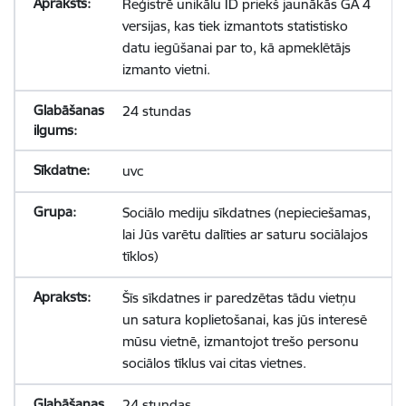
Reģistrē unikālu ID priekš jaunākās GA 4
versijas, kas tiek izmantots statistisko
datu iegūšanai par to, kā apmeklētājs
izmanto vietni.
24 stundas
uvc
Sociālo mediju sīkdatnes (nepieciešamas,
lai Jūs varētu dalīties ar saturu sociālajos
tīklos)
Šīs sīkdatnes ir paredzētas tādu vietņu
un satura koplietošanai, kas jūs interesē
mūsu vietnē, izmantojot trešo personu
sociālos tīklus vai citas vietnes.
24 stundas