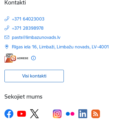
Kontakti
+371 64023003
+371 28398978
E-pasts:
pasts@limbazunovads.lv
Rīgas iela 16, Limbaži, Limbažu novads, LV–4001
Visi kontakti
Sekojiet mums