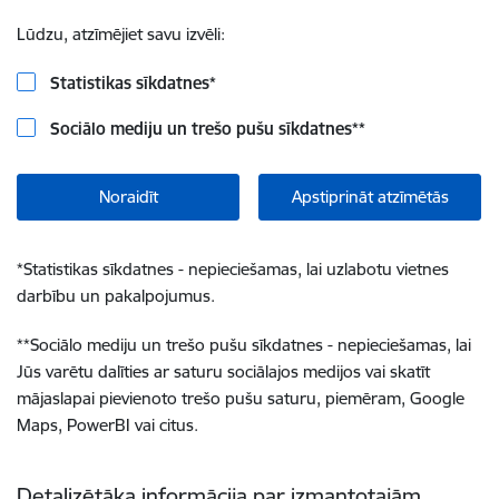
Lūdzu, atzīmējiet savu izvēli:
Statistikas sīkdatnes
*
Sociālo mediju un trešo pušu sīkdatnes
**
Noraidīt
Apstiprināt atzīmētās
*
Statistikas sīkdatnes - nepieciešamas, lai uzlabotu vietnes
darbību un pakalpojumus.
**
Sociālo mediju un trešo pušu sīkdatnes - nepieciešamas, lai
Jūs varētu dalīties ar saturu sociālajos medijos vai skatīt
mājaslapai pievienoto trešo pušu saturu, piemēram, Google
Maps, PowerBI vai citus.
Detalizētāka informācija par izmantotajām