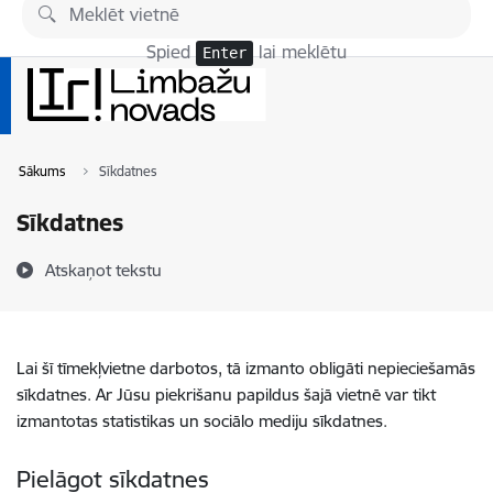
Pāriet uz lapas saturu
Spied
lai meklētu
Enter
Sākums
Sīkdatnes
Sīkdatnes
Atskaņot tekstu
Lai šī tīmekļvietne darbotos, tā izmanto obligāti nepieciešamās
sīkdatnes. Ar Jūsu piekrišanu papildus šajā vietnē var tikt
izmantotas statistikas un sociālo mediju sīkdatnes.
Pielāgot sīkdatnes