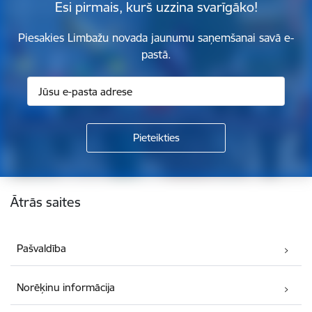
Esi pirmais, kurš uzzina svarīgāko!
Piesakies Limbažu novada jaunumu saņemšanai savā e-
pastā.
Kājene
Ātrās saites
Pašvaldība
Norēķinu informācija