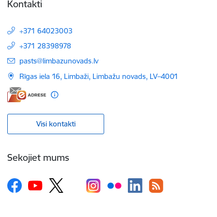
Kontakti
+371 64023003
+371 28398978
E-pasts:
pasts@limbazunovads.lv
Rīgas iela 16, Limbaži, Limbažu novads, LV–4001
Visi kontakti
Sekojiet mums