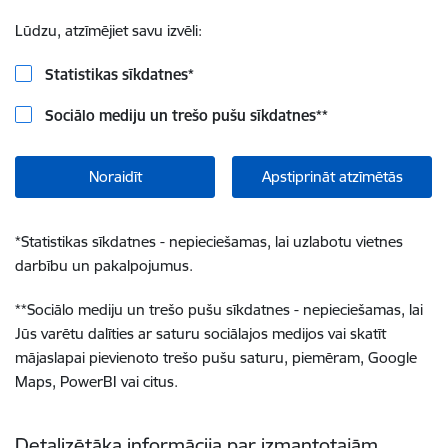
Lūdzu, atzīmējiet savu izvēli:
Statistikas sīkdatnes
*
Sociālo mediju un trešo pušu sīkdatnes
**
Noraidīt
Apstiprināt atzīmētās
*
Statistikas sīkdatnes - nepieciešamas, lai uzlabotu vietnes
darbību un pakalpojumus.
**
Sociālo mediju un trešo pušu sīkdatnes - nepieciešamas, lai
Jūs varētu dalīties ar saturu sociālajos medijos vai skatīt
mājaslapai pievienoto trešo pušu saturu, piemēram, Google
Maps, PowerBI vai citus.
Detalizētāka informācija par izmantotajām