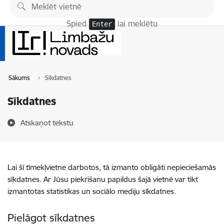
Pāriet uz lapas saturu
Spied
lai meklētu
Enter
Sākums
Sīkdatnes
Sīkdatnes
Atskaņot tekstu
Lai šī tīmekļvietne darbotos, tā izmanto obligāti nepieciešamās
sīkdatnes. Ar Jūsu piekrišanu papildus šajā vietnē var tikt
izmantotas statistikas un sociālo mediju sīkdatnes.
Pielāgot sīkdatnes