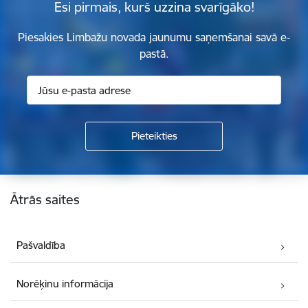
Esi pirmais, kurš uzzina svarīgāko!
Piesakies Limbažu novada jaunumu saņemšanai savā e-
pastā.
Kājene
Ātrās saites
Pašvaldība
Norēķinu informācija