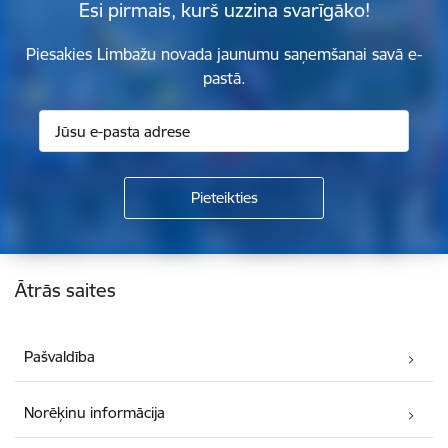
Esi pirmais, kurš uzzina svarīgāko!
Piesakies Limbažu novada jaunumu saņemšanai savā e-
pastā.
Kājene
Ātrās saites
Pašvaldība
Norēķinu informācija