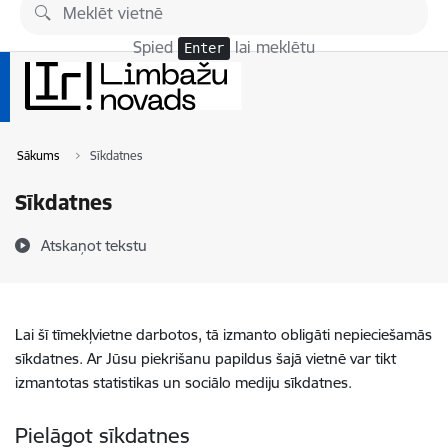
Pāriet uz lapas saturu
Spied
lai meklētu
Enter
Sākums
Sīkdatnes
Sīkdatnes
Atskaņot tekstu
Lai šī tīmekļvietne darbotos, tā izmanto obligāti nepieciešamās
sīkdatnes. Ar Jūsu piekrišanu papildus šajā vietnē var tikt
izmantotas statistikas un sociālo mediju sīkdatnes.
Pielāgot sīkdatnes