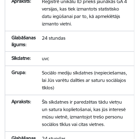
Reģistrē unikālu ID priekš jaunākās GA 4
versijas, kas tiek izmantots statistisko
datu iegūšanai par to, kā apmeklētājs
izmanto vietni.
24 stundas
uvc
Sociālo mediju sīkdatnes (nepieciešamas,
lai Jūs varētu dalīties ar saturu sociālajos
tīklos)
Šīs sīkdatnes ir paredzētas tādu vietņu
un satura koplietošanai, kas jūs interesē
mūsu vietnē, izmantojot trešo personu
sociālos tīklus vai citas vietnes.
24 stundas