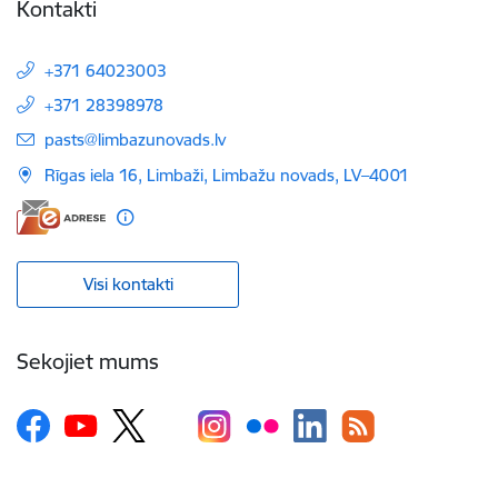
Kontakti
+371 64023003
+371 28398978
E-pasts:
pasts@limbazunovads.lv
Rīgas iela 16, Limbaži, Limbažu novads, LV–4001
Visi kontakti
Sekojiet mums