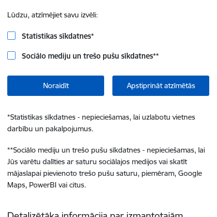
Lūdzu, atzīmējiet savu izvēli:
Statistikas sīkdatnes
*
Sociālo mediju un trešo pušu sīkdatnes
**
Noraidīt
Apstiprināt atzīmētās
*
Statistikas sīkdatnes - nepieciešamas, lai uzlabotu vietnes
darbību un pakalpojumus.
**
Sociālo mediju un trešo pušu sīkdatnes - nepieciešamas, lai
Jūs varētu dalīties ar saturu sociālajos medijos vai skatīt
mājaslapai pievienoto trešo pušu saturu, piemēram, Google
Maps, PowerBI vai citus.
Detalizētāka informācija par izmantotajām