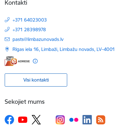
Kontakti
+371 64023003
+371 28398978
E-pasts:
pasts@limbazunovads.lv
Rīgas iela 16, Limbaži, Limbažu novads, LV–4001
Visi kontakti
Sekojiet mums