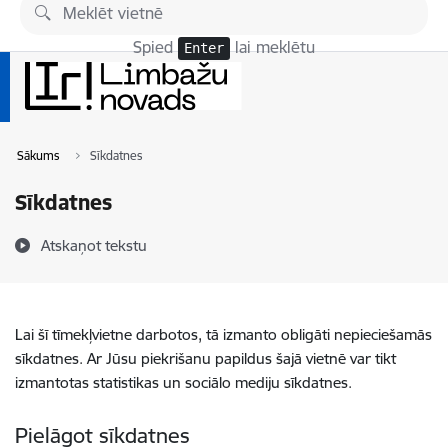
Pāriet uz lapas saturu
Spied
lai meklētu
Enter
Sākums
Sīkdatnes
Sīkdatnes
Atskaņot tekstu
Lai šī tīmekļvietne darbotos, tā izmanto obligāti nepieciešamās
sīkdatnes. Ar Jūsu piekrišanu papildus šajā vietnē var tikt
izmantotas statistikas un sociālo mediju sīkdatnes.
Pielāgot sīkdatnes