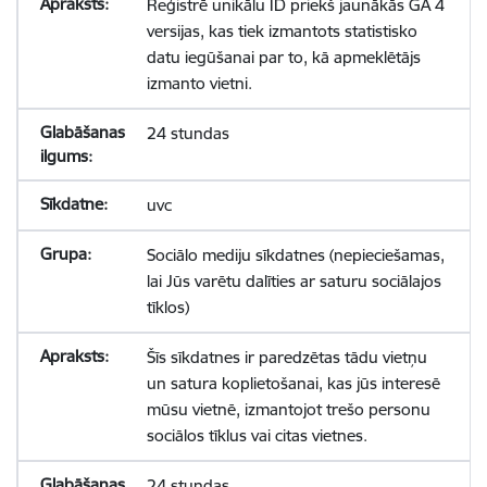
Reģistrē unikālu ID priekš jaunākās GA 4
versijas, kas tiek izmantots statistisko
datu iegūšanai par to, kā apmeklētājs
izmanto vietni.
24 stundas
uvc
Sociālo mediju sīkdatnes (nepieciešamas,
lai Jūs varētu dalīties ar saturu sociālajos
tīklos)
Šīs sīkdatnes ir paredzētas tādu vietņu
un satura koplietošanai, kas jūs interesē
mūsu vietnē, izmantojot trešo personu
sociālos tīklus vai citas vietnes.
24 stundas