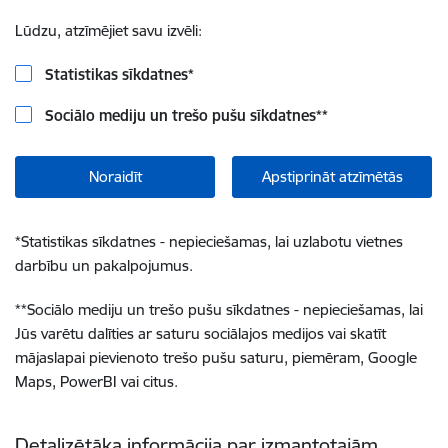
Lūdzu, atzīmējiet savu izvēli:
Statistikas sīkdatnes
*
Sociālo mediju un trešo pušu sīkdatnes
**
Noraidīt
Apstiprināt atzīmētās
*
Statistikas sīkdatnes - nepieciešamas, lai uzlabotu vietnes
darbību un pakalpojumus.
**
Sociālo mediju un trešo pušu sīkdatnes - nepieciešamas, lai
Jūs varētu dalīties ar saturu sociālajos medijos vai skatīt
mājaslapai pievienoto trešo pušu saturu, piemēram, Google
Maps, PowerBI vai citus.
Detalizētāka informācija par izmantotajām