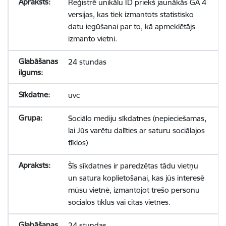
Reģistrē unikālu ID priekš jaunākās GA 4
versijas, kas tiek izmantots statistisko
datu iegūšanai par to, kā apmeklētājs
izmanto vietni.
24 stundas
uvc
Sociālo mediju sīkdatnes (nepieciešamas,
lai Jūs varētu dalīties ar saturu sociālajos
tīklos)
Šīs sīkdatnes ir paredzētas tādu vietņu
un satura koplietošanai, kas jūs interesē
mūsu vietnē, izmantojot trešo personu
sociālos tīklus vai citas vietnes.
24 stundas