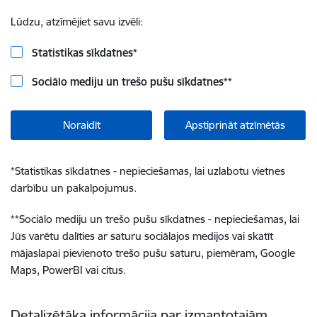
Lūdzu, atzīmējiet savu izvēli:
Statistikas sīkdatnes
*
Sociālo mediju un trešo pušu sīkdatnes
**
Noraidīt
Apstiprināt atzīmētās
*
Statistikas sīkdatnes - nepieciešamas, lai uzlabotu vietnes
darbību un pakalpojumus.
**
Sociālo mediju un trešo pušu sīkdatnes - nepieciešamas, lai
Jūs varētu dalīties ar saturu sociālajos medijos vai skatīt
mājaslapai pievienoto trešo pušu saturu, piemēram, Google
Maps, PowerBI vai citus.
Detalizētāka informācija par izmantotajām