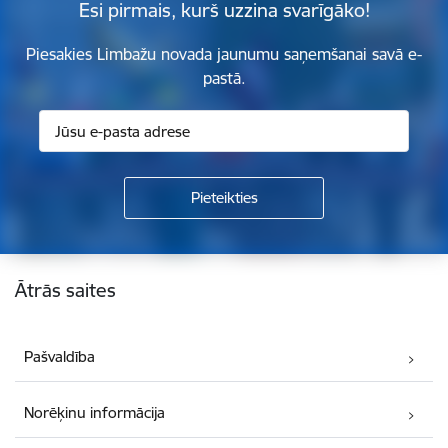
Esi pirmais, kurš uzzina svarīgāko!
Piesakies Limbažu novada jaunumu saņemšanai savā e-
pastā.
Kājene
Ātrās saites
Pašvaldība
Norēķinu informācija