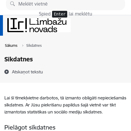
Pāriet uz lapas saturu
Spied
lai meklētu
Enter
Sākums
Sīkdatnes
Sīkdatnes
Atskaņot tekstu
Lai šī tīmekļvietne darbotos, tā izmanto obligāti nepieciešamās
sīkdatnes. Ar Jūsu piekrišanu papildus šajā vietnē var tikt
izmantotas statistikas un sociālo mediju sīkdatnes.
Pielāgot sīkdatnes