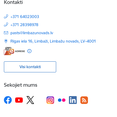
Kontakti
+371 64023003
+371 28398978
E-pasts:
pasts@limbazunovads.lv
Rīgas iela 16, Limbaži, Limbažu novads, LV–4001
Visi kontakti
Sekojiet mums