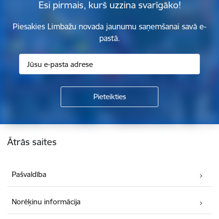
Esi pirmais, kurš uzzina svarīgāko!
Piesakies Limbažu novada jaunumu saņemšanai savā e-
pastā.
Kājene
Ātrās saites
Pašvaldība
Norēķinu informācija