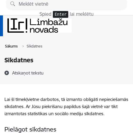
Pāriet uz lapas saturu
Spied
lai meklētu
Enter
Sākums
Sīkdatnes
Sīkdatnes
Atskaņot tekstu
Lai šī tīmekļvietne darbotos, tā izmanto obligāti nepieciešamās
sīkdatnes. Ar Jūsu piekrišanu papildus šajā vietnē var tikt
izmantotas statistikas un sociālo mediju sīkdatnes.
Pielāgot sīkdatnes