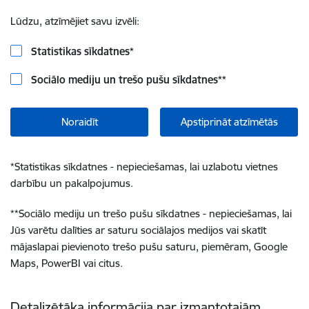
Lūdzu, atzīmējiet savu izvēli:
Statistikas sīkdatnes
*
Sociālo mediju un trešo pušu sīkdatnes
**
Noraidīt
Apstiprināt atzīmētās
*
Statistikas sīkdatnes - nepieciešamas, lai uzlabotu vietnes
darbību un pakalpojumus.
**
Sociālo mediju un trešo pušu sīkdatnes - nepieciešamas, lai
Jūs varētu dalīties ar saturu sociālajos medijos vai skatīt
mājaslapai pievienoto trešo pušu saturu, piemēram, Google
Maps, PowerBI vai citus.
Detalizētāka informācija par izmantotajām