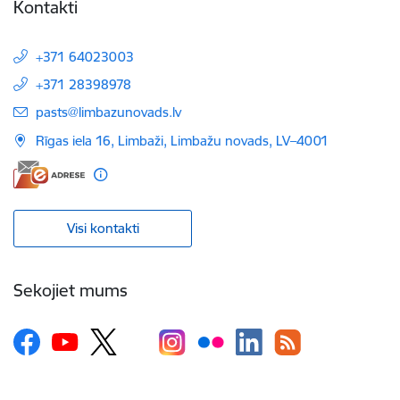
Kontakti
+371 64023003
+371 28398978
E-pasts:
pasts@limbazunovads.lv
Rīgas iela 16, Limbaži, Limbažu novads, LV–4001
Visi kontakti
Sekojiet mums