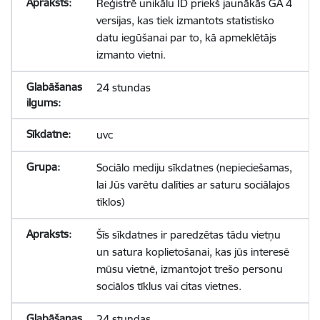
Reģistrē unikālu ID priekš jaunākās GA 4
versijas, kas tiek izmantots statistisko
datu iegūšanai par to, kā apmeklētājs
izmanto vietni.
24 stundas
uvc
Sociālo mediju sīkdatnes (nepieciešamas,
lai Jūs varētu dalīties ar saturu sociālajos
tīklos)
Šīs sīkdatnes ir paredzētas tādu vietņu
un satura koplietošanai, kas jūs interesē
mūsu vietnē, izmantojot trešo personu
sociālos tīklus vai citas vietnes.
24 stundas