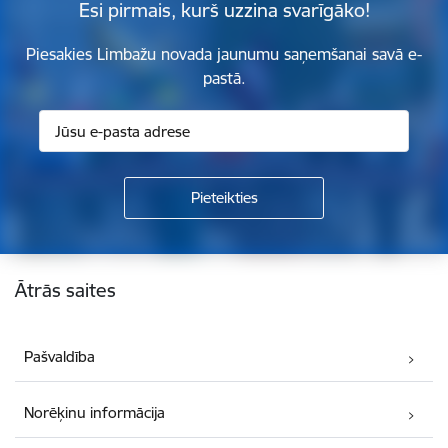
Esi pirmais, kurš uzzina svarīgāko!
Piesakies Limbažu novada jaunumu saņemšanai savā e-
pastā.
Kājene
Ātrās saites
Pašvaldība
Norēķinu informācija