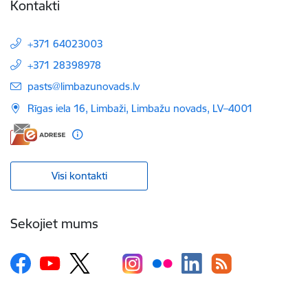
Kontakti
+371 64023003
+371 28398978
E-pasts:
pasts@limbazunovads.lv
Rīgas iela 16, Limbaži, Limbažu novads, LV–4001
Visi kontakti
Sekojiet mums