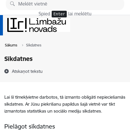
Pāriet uz lapas saturu
Spied
lai meklētu
Enter
Sākums
Sīkdatnes
Sīkdatnes
Atskaņot tekstu
Lai šī tīmekļvietne darbotos, tā izmanto obligāti nepieciešamās
sīkdatnes. Ar Jūsu piekrišanu papildus šajā vietnē var tikt
izmantotas statistikas un sociālo mediju sīkdatnes.
Pielāgot sīkdatnes