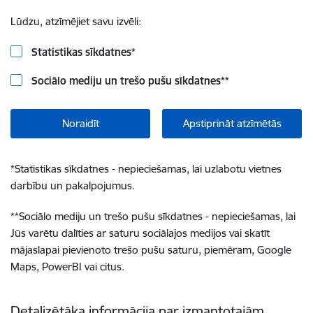
Lūdzu, atzīmējiet savu izvēli:
Statistikas sīkdatnes
*
Sociālo mediju un trešo pušu sīkdatnes
**
Noraidīt
Apstiprināt atzīmētās
*
Statistikas sīkdatnes - nepieciešamas, lai uzlabotu vietnes
darbību un pakalpojumus.
**
Sociālo mediju un trešo pušu sīkdatnes - nepieciešamas, lai
Jūs varētu dalīties ar saturu sociālajos medijos vai skatīt
mājaslapai pievienoto trešo pušu saturu, piemēram, Google
Maps, PowerBI vai citus.
Detalizētāka informācija par izmantotajām