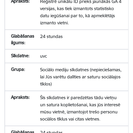
Reģistrē unikālu ID priekš jaunākās GA 4
versijas, kas tiek izmantots statistisko
datu iegūšanai par to, kā apmeklētājs
izmanto vietni.
24 stundas
uvc
Sociālo mediju sīkdatnes (nepieciešamas,
lai Jūs varētu dalīties ar saturu sociālajos
tīklos)
Šīs sīkdatnes ir paredzētas tādu vietņu
un satura koplietošanai, kas jūs interesē
mūsu vietnē, izmantojot trešo personu
sociālos tīklus vai citas vietnes.
24 stundas