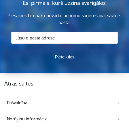
Esi pirmais, kurš uzzina svarīgāko!
Piesakies Limbažu novada jaunumu saņemšanai savā e-
pastā.
Kājene
Ātrās saites
Pašvaldība
Norēķinu informācija