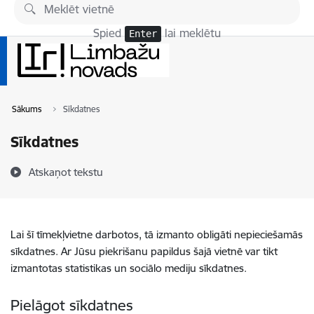
Pāriet uz lapas saturu
Spied
lai meklētu
Enter
Sākums
Sīkdatnes
Sīkdatnes
Atskaņot tekstu
Lai šī tīmekļvietne darbotos, tā izmanto obligāti nepieciešamās
sīkdatnes. Ar Jūsu piekrišanu papildus šajā vietnē var tikt
izmantotas statistikas un sociālo mediju sīkdatnes.
Pielāgot sīkdatnes