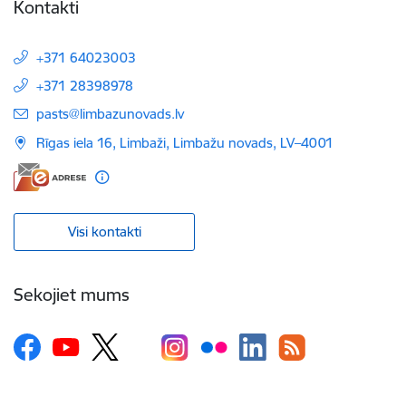
Kontakti
+371 64023003
+371 28398978
E-pasts:
pasts@limbazunovads.lv
Rīgas iela 16, Limbaži, Limbažu novads, LV–4001
Visi kontakti
Sekojiet mums