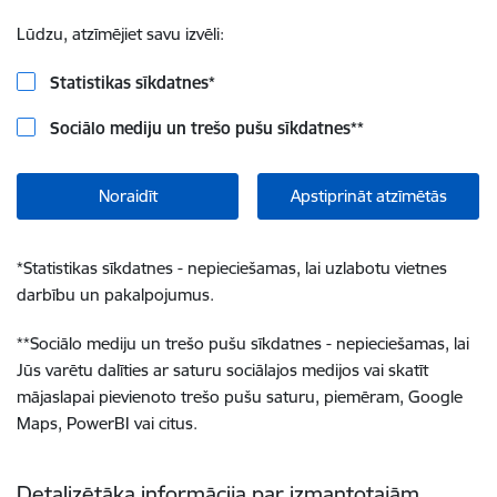
Lūdzu, atzīmējiet savu izvēli:
Statistikas sīkdatnes
*
Sociālo mediju un trešo pušu sīkdatnes
**
Noraidīt
Apstiprināt atzīmētās
*
Statistikas sīkdatnes - nepieciešamas, lai uzlabotu vietnes
darbību un pakalpojumus.
**
Sociālo mediju un trešo pušu sīkdatnes - nepieciešamas, lai
Jūs varētu dalīties ar saturu sociālajos medijos vai skatīt
mājaslapai pievienoto trešo pušu saturu, piemēram, Google
Maps, PowerBI vai citus.
Detalizētāka informācija par izmantotajām