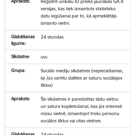
Reģistrē unikālu ID priekš jaunākās GA 4
versijas, kas tiek izmantots statistisko
datu iegūšanai par to, kā apmeklētājs
izmanto vietni.
24 stundas
uvc
Sociālo mediju sīkdatnes (nepieciešamas,
lai Jūs varētu dalīties ar saturu sociālajos
tīklos)
Šīs sīkdatnes ir paredzētas tādu vietņu
un satura koplietošanai, kas jūs interesē
mūsu vietnē, izmantojot trešo personu
sociālos tīklus vai citas vietnes.
24 stundas