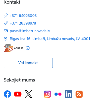
Kontakti
+371 64023003
+371 28398978
E-pasts:
pasts@limbazunovads.lv
Rīgas iela 16, Limbaži, Limbažu novads, LV–4001
Visi kontakti
Sekojiet mums