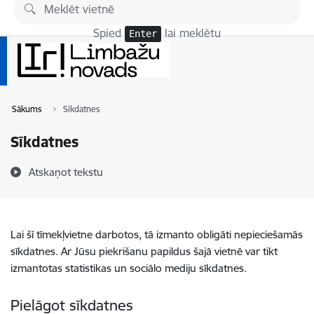
Pāriet uz lapas saturu
Spied
lai meklētu
Enter
Sākums
Sīkdatnes
Sīkdatnes
Atskaņot tekstu
Lai šī tīmekļvietne darbotos, tā izmanto obligāti nepieciešamās
sīkdatnes. Ar Jūsu piekrišanu papildus šajā vietnē var tikt
izmantotas statistikas un sociālo mediju sīkdatnes.
Pielāgot sīkdatnes