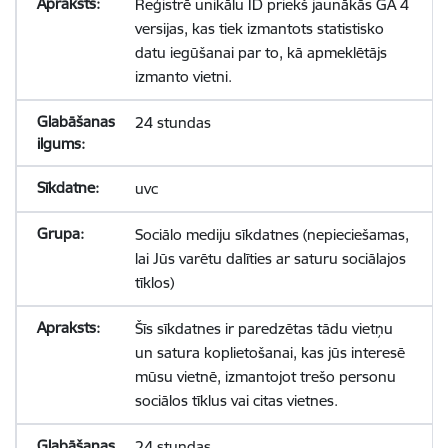
Reģistrē unikālu ID priekš jaunākās GA 4
versijas, kas tiek izmantots statistisko
datu iegūšanai par to, kā apmeklētājs
izmanto vietni.
24 stundas
uvc
Sociālo mediju sīkdatnes (nepieciešamas,
lai Jūs varētu dalīties ar saturu sociālajos
tīklos)
Šīs sīkdatnes ir paredzētas tādu vietņu
un satura koplietošanai, kas jūs interesē
mūsu vietnē, izmantojot trešo personu
sociālos tīklus vai citas vietnes.
24 stundas