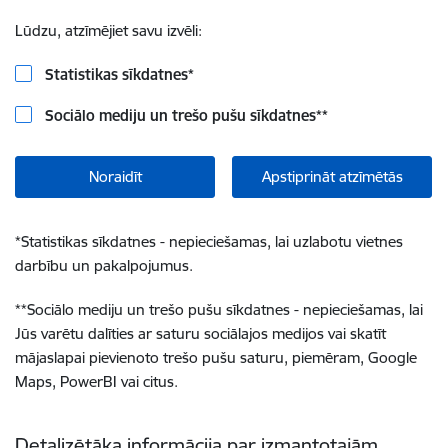
Lūdzu, atzīmējiet savu izvēli:
Statistikas sīkdatnes
*
Sociālo mediju un trešo pušu sīkdatnes
**
Noraidīt
Apstiprināt atzīmētās
*
Statistikas sīkdatnes - nepieciešamas, lai uzlabotu vietnes
darbību un pakalpojumus.
**
Sociālo mediju un trešo pušu sīkdatnes - nepieciešamas, lai
Jūs varētu dalīties ar saturu sociālajos medijos vai skatīt
mājaslapai pievienoto trešo pušu saturu, piemēram, Google
Maps, PowerBI vai citus.
Detalizētāka informācija par izmantotajām