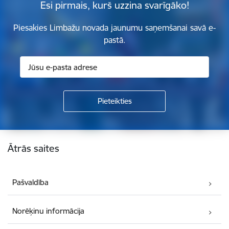
Esi pirmais, kurš uzzina svarīgāko!
Piesakies Limbažu novada jaunumu saņemšanai savā e-
pastā.
Kājene
Ātrās saites
Pašvaldība
Norēķinu informācija