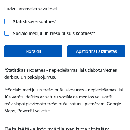
Lūdzu, atzīmējiet savu izvēli:
Statistikas sīkdatnes
*
Sociālo mediju un trešo pušu sīkdatnes
**
Noraidīt
Apstiprināt atzīmētās
*
Statistikas sīkdatnes - nepieciešamas, lai uzlabotu vietnes
darbību un pakalpojumus.
**
Sociālo mediju un trešo pušu sīkdatnes - nepieciešamas, lai
Jūs varētu dalīties ar saturu sociālajos medijos vai skatīt
mājaslapai pievienoto trešo pušu saturu, piemēram, Google
Maps, PowerBI vai citus.
Detalizētāka informācija par izmantotajām