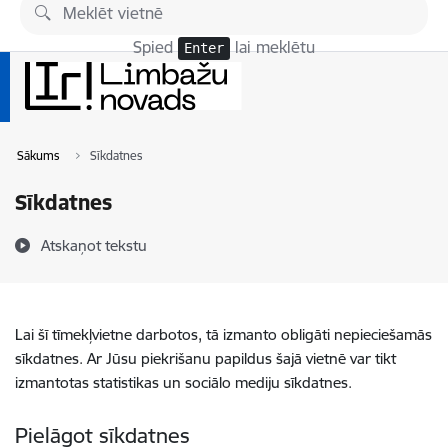
Pāriet uz lapas saturu
Spied
lai meklētu
Enter
Sākums
Sīkdatnes
Sīkdatnes
Atskaņot tekstu
Lai šī tīmekļvietne darbotos, tā izmanto obligāti nepieciešamās
sīkdatnes. Ar Jūsu piekrišanu papildus šajā vietnē var tikt
izmantotas statistikas un sociālo mediju sīkdatnes.
Pielāgot sīkdatnes