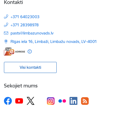
Kontakti
+371 64023003
+371 28398978
E-pasts:
pasts@limbazunovads.lv
Rīgas iela 16, Limbaži, Limbažu novads, LV–4001
Visi kontakti
Sekojiet mums