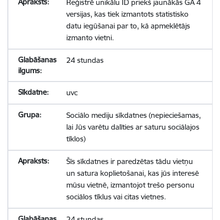
Reģistrē unikālu ID priekš jaunākās GA 4
versijas, kas tiek izmantots statistisko
datu iegūšanai par to, kā apmeklētājs
izmanto vietni.
24 stundas
uvc
Sociālo mediju sīkdatnes (nepieciešamas,
lai Jūs varētu dalīties ar saturu sociālajos
tīklos)
Šīs sīkdatnes ir paredzētas tādu vietņu
un satura koplietošanai, kas jūs interesē
mūsu vietnē, izmantojot trešo personu
sociālos tīklus vai citas vietnes.
24 stundas