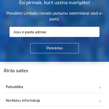
Esi pirmais, kurš uzzina svarīgāko!
Piesakies Limbažu novada jaunumu saņemšanai savā e-
pastā.
Kājene
Ātrās saites
Pašvaldība
Norēķinu informācija