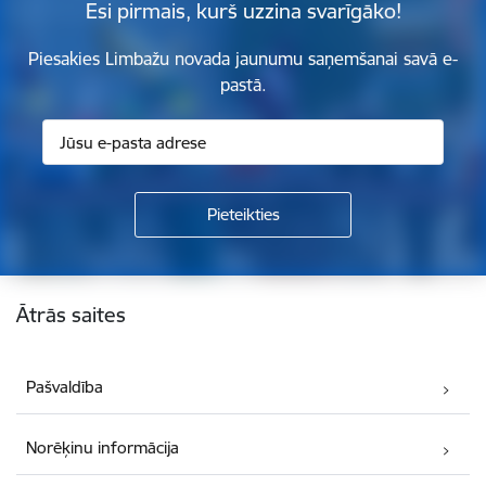
Esi pirmais, kurš uzzina svarīgāko!
Piesakies Limbažu novada jaunumu saņemšanai savā e-
pastā.
Kājene
Ātrās saites
Pašvaldība
Norēķinu informācija