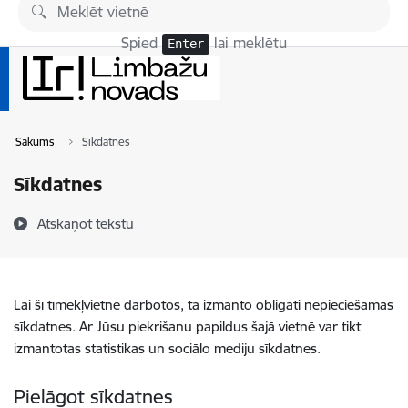
Pāriet uz lapas saturu
Spied
lai meklētu
Enter
Sākums
Sīkdatnes
Sīkdatnes
Atskaņot tekstu
Lai šī tīmekļvietne darbotos, tā izmanto obligāti nepieciešamās
sīkdatnes. Ar Jūsu piekrišanu papildus šajā vietnē var tikt
izmantotas statistikas un sociālo mediju sīkdatnes.
Pielāgot sīkdatnes