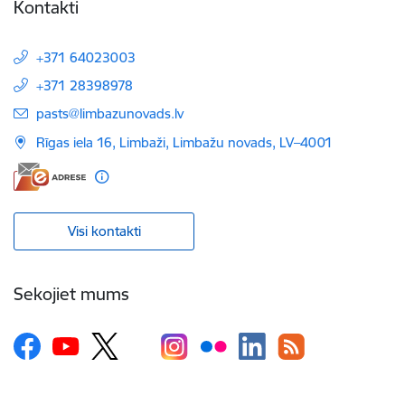
Kontakti
+371 64023003
+371 28398978
E-pasts:
pasts@limbazunovads.lv
Rīgas iela 16, Limbaži, Limbažu novads, LV–4001
Visi kontakti
Sekojiet mums