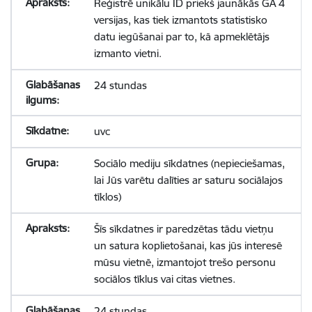
Reģistrē unikālu ID priekš jaunākās GA 4
versijas, kas tiek izmantots statistisko
datu iegūšanai par to, kā apmeklētājs
izmanto vietni.
24 stundas
uvc
Sociālo mediju sīkdatnes (nepieciešamas,
lai Jūs varētu dalīties ar saturu sociālajos
tīklos)
Šīs sīkdatnes ir paredzētas tādu vietņu
un satura koplietošanai, kas jūs interesē
mūsu vietnē, izmantojot trešo personu
sociālos tīklus vai citas vietnes.
24 stundas