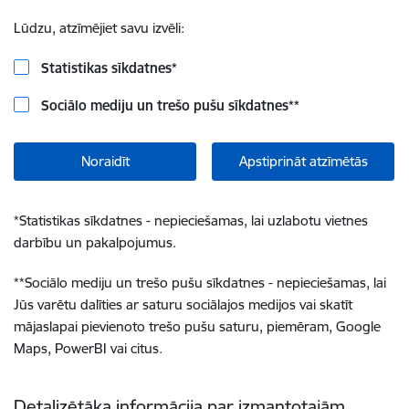
Lūdzu, atzīmējiet savu izvēli:
Statistikas sīkdatnes
*
Sociālo mediju un trešo pušu sīkdatnes
**
Noraidīt
Apstiprināt atzīmētās
*
Statistikas sīkdatnes - nepieciešamas, lai uzlabotu vietnes
darbību un pakalpojumus.
**
Sociālo mediju un trešo pušu sīkdatnes - nepieciešamas, lai
Jūs varētu dalīties ar saturu sociālajos medijos vai skatīt
mājaslapai pievienoto trešo pušu saturu, piemēram, Google
Maps, PowerBI vai citus.
Detalizētāka informācija par izmantotajām