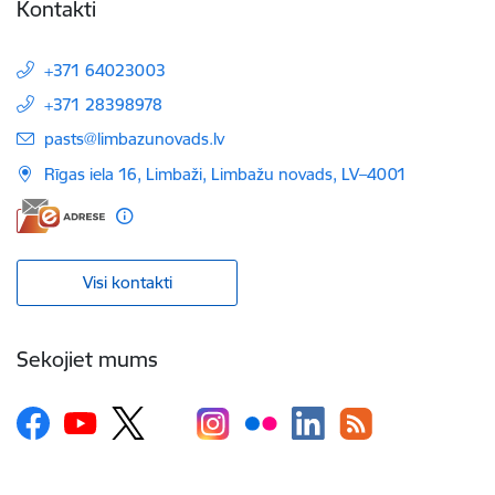
Kontakti
+371 64023003
+371 28398978
E-pasts:
pasts@limbazunovads.lv
Rīgas iela 16, Limbaži, Limbažu novads, LV–4001
Visi kontakti
Sekojiet mums