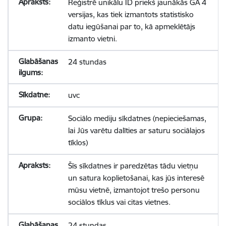
Reģistrē unikālu ID priekš jaunākās GA 4
versijas, kas tiek izmantots statistisko
datu iegūšanai par to, kā apmeklētājs
izmanto vietni.
24 stundas
uvc
Sociālo mediju sīkdatnes (nepieciešamas,
lai Jūs varētu dalīties ar saturu sociālajos
tīklos)
Šīs sīkdatnes ir paredzētas tādu vietņu
un satura koplietošanai, kas jūs interesē
mūsu vietnē, izmantojot trešo personu
sociālos tīklus vai citas vietnes.
24 stundas