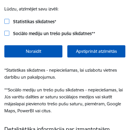
Lūdzu, atzīmējiet savu izvēli:
Statistikas sīkdatnes
*
Sociālo mediju un trešo pušu sīkdatnes
**
Noraidīt
Apstiprināt atzīmētās
*
Statistikas sīkdatnes - nepieciešamas, lai uzlabotu vietnes
darbību un pakalpojumus.
**
Sociālo mediju un trešo pušu sīkdatnes - nepieciešamas, lai
Jūs varētu dalīties ar saturu sociālajos medijos vai skatīt
mājaslapai pievienoto trešo pušu saturu, piemēram, Google
Maps, PowerBI vai citus.
Detalizētāka informācija par izmantotajām