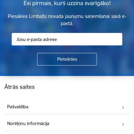
Esi pirmais, kurš uzzina svarīgāko!
Piesakies Limbažu novada jaunumu saņemšanai savā e-
pastā.
Kājene
Ātrās saites
Pašvaldība
Norēķinu informācija