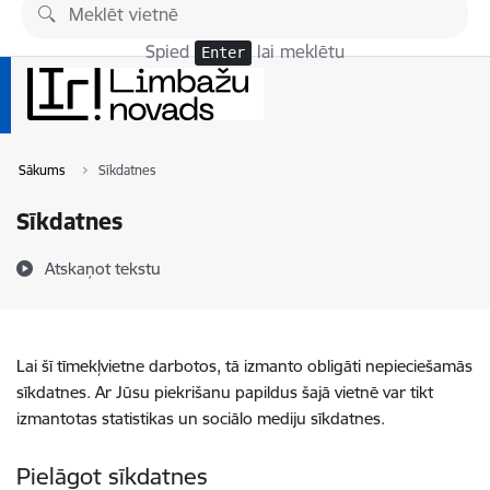
Pāriet uz lapas saturu
Spied
lai meklētu
Enter
Sākums
Sīkdatnes
Sīkdatnes
Atskaņot tekstu
Lai šī tīmekļvietne darbotos, tā izmanto obligāti nepieciešamās
sīkdatnes. Ar Jūsu piekrišanu papildus šajā vietnē var tikt
izmantotas statistikas un sociālo mediju sīkdatnes.
Pielāgot sīkdatnes