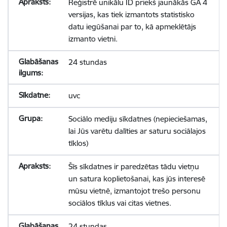
Reģistrē unikālu ID priekš jaunākās GA 4
versijas, kas tiek izmantots statistisko
datu iegūšanai par to, kā apmeklētājs
izmanto vietni.
24 stundas
uvc
Sociālo mediju sīkdatnes (nepieciešamas,
lai Jūs varētu dalīties ar saturu sociālajos
tīklos)
Šīs sīkdatnes ir paredzētas tādu vietņu
un satura koplietošanai, kas jūs interesē
mūsu vietnē, izmantojot trešo personu
sociālos tīklus vai citas vietnes.
24 stundas