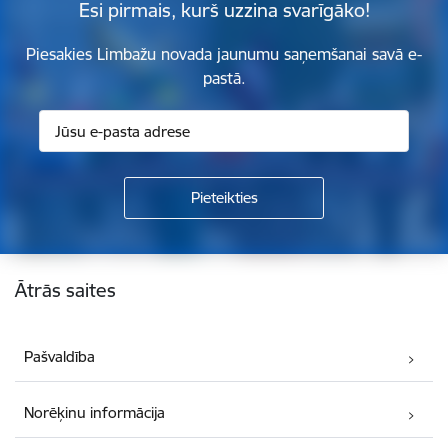
Esi pirmais, kurš uzzina svarīgāko!
Piesakies Limbažu novada jaunumu saņemšanai savā e-
pastā.
Kājene
Ātrās saites
Pašvaldība
Norēķinu informācija