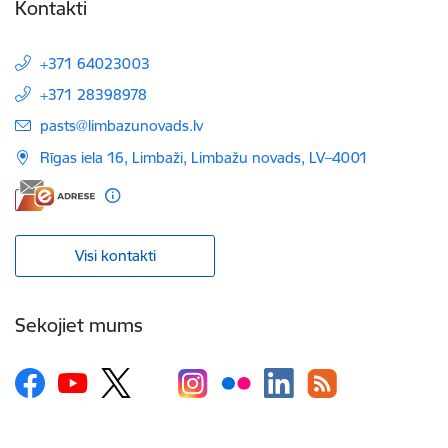
Kontakti
+371 64023003
+371 28398978
E-pasts:
pasts@limbazunovads.lv
Rīgas iela 16, Limbaži, Limbažu novads, LV–4001
Visi kontakti
Sekojiet mums