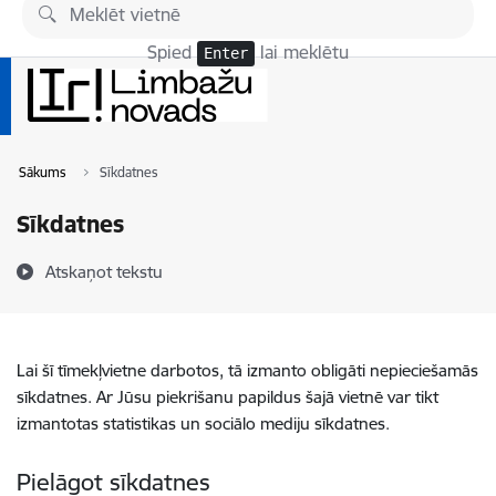
Pāriet uz lapas saturu
Spied
lai meklētu
Enter
Sākums
Sīkdatnes
Sīkdatnes
Atskaņot tekstu
Lai šī tīmekļvietne darbotos, tā izmanto obligāti nepieciešamās
sīkdatnes. Ar Jūsu piekrišanu papildus šajā vietnē var tikt
izmantotas statistikas un sociālo mediju sīkdatnes.
Pielāgot sīkdatnes