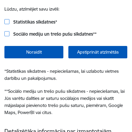
Lūdzu, atzīmējiet savu izvēli:
Statistikas sīkdatnes
*
Sociālo mediju un trešo pušu sīkdatnes
**
Noraidīt
Apstiprināt atzīmētās
*
Statistikas sīkdatnes - nepieciešamas, lai uzlabotu vietnes
darbību un pakalpojumus.
**
Sociālo mediju un trešo pušu sīkdatnes - nepieciešamas, lai
Jūs varētu dalīties ar saturu sociālajos medijos vai skatīt
mājaslapai pievienoto trešo pušu saturu, piemēram, Google
Maps, PowerBI vai citus.
Detalizētāka informācija par izmantotajām