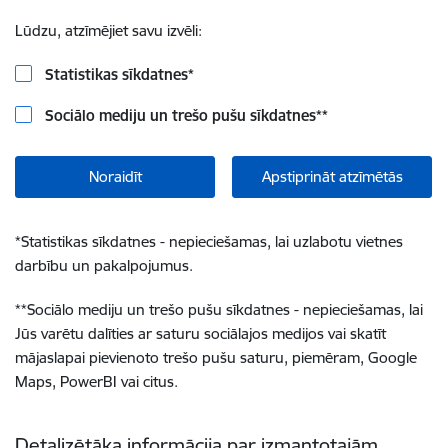
Lūdzu, atzīmējiet savu izvēli:
Statistikas sīkdatnes
*
Sociālo mediju un trešo pušu sīkdatnes
**
Noraidīt
Apstiprināt atzīmētās
*
Statistikas sīkdatnes - nepieciešamas, lai uzlabotu vietnes
darbību un pakalpojumus.
**
Sociālo mediju un trešo pušu sīkdatnes - nepieciešamas, lai
Jūs varētu dalīties ar saturu sociālajos medijos vai skatīt
mājaslapai pievienoto trešo pušu saturu, piemēram, Google
Maps, PowerBI vai citus.
Detalizētāka informācija par izmantotajām