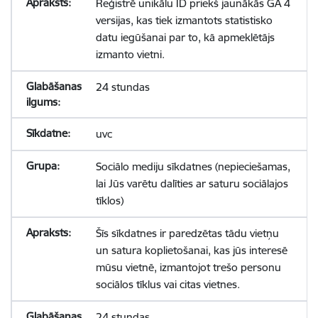
Reģistrē unikālu ID priekš jaunākās GA 4
versijas, kas tiek izmantots statistisko
datu iegūšanai par to, kā apmeklētājs
izmanto vietni.
24 stundas
uvc
Sociālo mediju sīkdatnes (nepieciešamas,
lai Jūs varētu dalīties ar saturu sociālajos
tīklos)
Šīs sīkdatnes ir paredzētas tādu vietņu
un satura koplietošanai, kas jūs interesē
mūsu vietnē, izmantojot trešo personu
sociālos tīklus vai citas vietnes.
24 stundas