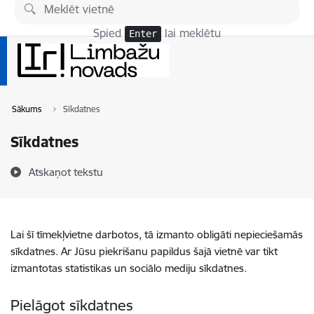
Pāriet uz lapas saturu
Spied
lai meklētu
Enter
Sākums
Sīkdatnes
Sīkdatnes
Atskaņot tekstu
Lai šī tīmekļvietne darbotos, tā izmanto obligāti nepieciešamās
sīkdatnes. Ar Jūsu piekrišanu papildus šajā vietnē var tikt
izmantotas statistikas un sociālo mediju sīkdatnes.
Pielāgot sīkdatnes