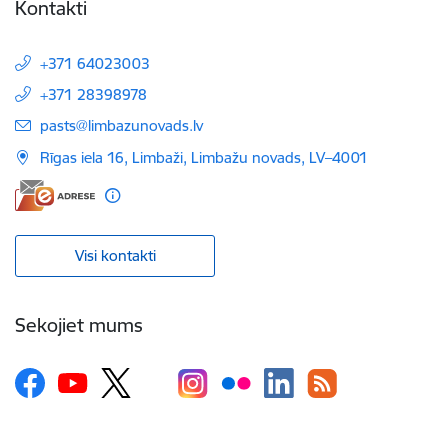
Kontakti
+371 64023003
+371 28398978
E-pasts:
pasts@limbazunovads.lv
Rīgas iela 16, Limbaži, Limbažu novads, LV–4001
Visi kontakti
Sekojiet mums