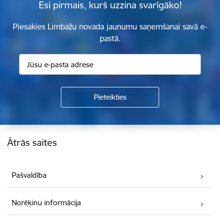
Esi pirmais, kurš uzzina svarīgāko!
Piesakies Limbažu novada jaunumu saņemšanai savā e-
pastā.
Kājene
Ātrās saites
Pašvaldība
Norēķinu informācija