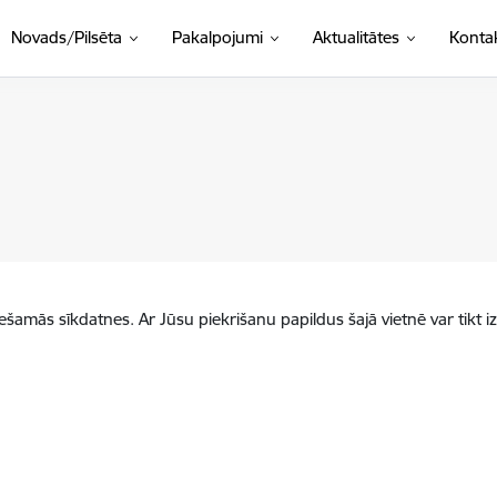
Novads/Pilsēta
Pakalpojumi
Aktualitātes
Kontak
iešamās sīkdatnes. Ar Jūsu piekrišanu papildus šajā vietnē var tikt i