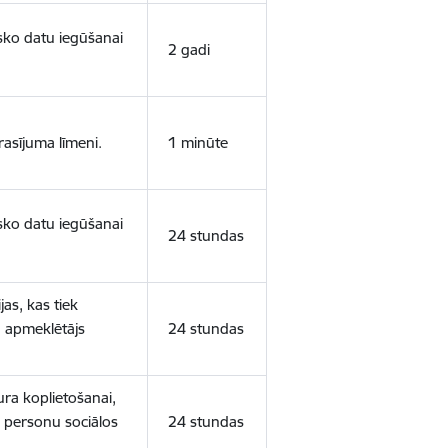
isko datu iegūšanai
2 gadi
rasījuma līmeni.
1 minūte
isko datu iegūšanai
24 stundas
as, kas tiek
ā apmeklētājs
24 stundas
ura koplietošanai,
o personu sociālos
24 stundas