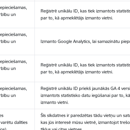
nepieciešamas,
Reģistrē unikālu ID, kas tiek izmantots statist
arbību un
par to, kā apmeklētājs izmanto vietni.
nepieciešamas,
arbību un
Izmanto Google Analytics, lai samazinātu piep
nepieciešamas,
Reģistrē unikālu ID, kas tiek izmantots statist
arbību un
par to, kā apmeklētājs izmanto vietni.
nepieciešamas,
Reģistrē unikālu ID priekš jaunākās GA 4 versij
arbību un
izmantots statistisko datu iegūšanai par to, k
izmanto vietni.
es
Šīs sīkdatnes ir paredzētas tādu vietņu un sat
varētu dalīties
kas jūs interesē mūsu vietnē, izmantojot treš
los)
tīklus vai citas vietnes.