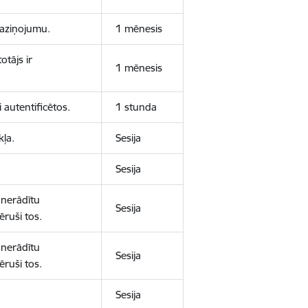
 paziņojumu.
1 mēnesis
otājs ir
1 mēnesis
 autentificētos.
1 stunda
kļa.
Sesija
Sesija
 nerādītu
Sesija
ēruši tos.
 nerādītu
Sesija
ēruši tos.
Sesija