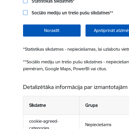
Statistikas sīkdatnes
*
Sociālo mediju un trešo pušu sīkdatnes
**
Noraidīt
Apstiprināt atzīmē
*
Statistikas sīkdatnes - nepieciešamas, lai uzlabotu v
**
Sociālo mediju un trešo pušu sīkdatnes - nepieciešamas
piemēram, Google Maps, PowerBI vai citus.
Detalizētāka informācija par izmantotajām
Sīkdatne
Grupa
cookie-agreed-
Nepieciešams
categories