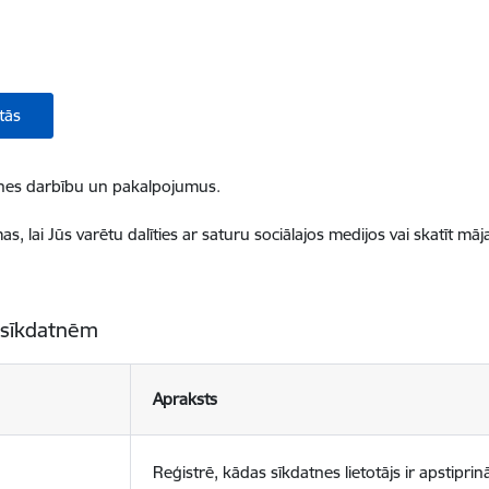
tās
ietnes darbību un pakalpojumus.
, lai Jūs varētu dalīties ar saturu sociālajos medijos vai skatīt mā
 sīkdatnēm
Apraksts
Reģistrē, kādas sīkdatnes lietotājs ir apstiprinā