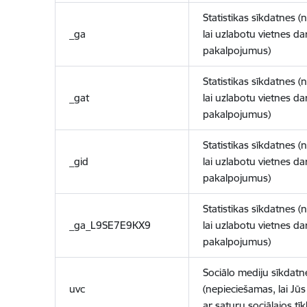
Statistikas sīkdatnes (
_ga
lai uzlabotu vietnes d
pakalpojumus)
Statistikas sīkdatnes (
_gat
lai uzlabotu vietnes d
pakalpojumus)
Statistikas sīkdatnes (
_gid
lai uzlabotu vietnes d
pakalpojumus)
Statistikas sīkdatnes (
_ga_L9SE7E9KX9
lai uzlabotu vietnes d
pakalpojumus)
Sociālo mediju sīkdatn
uvc
(nepieciešamas, lai Jūs 
ar saturu sociālajos tīk