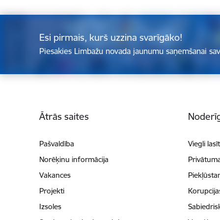
Esi pirmais, kurš uzzina svarīgāko!
Piesakies Limbažu novada jaunumu saņemšanai sav
Kājene
Ātrās saites
Noderīg
Pašvaldība
Viegli lasī
Norēķinu informācija
Privātuma
Vakances
Piekļūsta
Projekti
Korupcij
Izsoles
Sabiedris