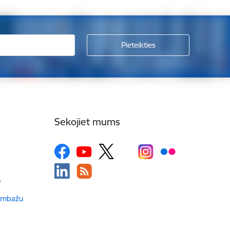
Sekojiet mums
v
Limbažu