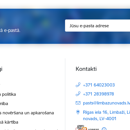
ā e-pastā.
i
Kontakti
t
+371 64023003
+371 28398978
 politika
E-pasts:
pasts@limbazunovads.l
mība
Rīgas iela 16, Limbaži, 
as novēršana un apkarošana
novads, LV–4001
kā kārtība