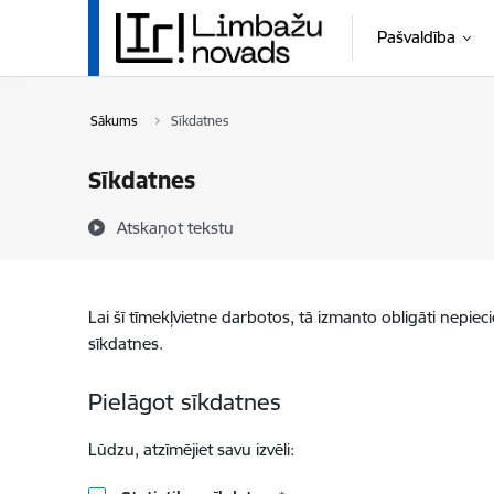
Pāriet uz lapas saturu
Pašvaldība
Sākums
Sīkdatnes
Sīkdatnes
Atskaņot tekstu
Lai šī tīmekļvietne darbotos, tā izmanto obligāti nepiec
sīkdatnes.
Pielāgot sīkdatnes
Lūdzu, atzīmējiet savu izvēli: