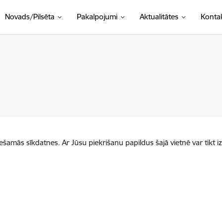
Novads/Pilsēta
Pakalpojumi
Aktualitātes
Kontak
iešamās sīkdatnes. Ar Jūsu piekrišanu papildus šajā vietnē var tikt i