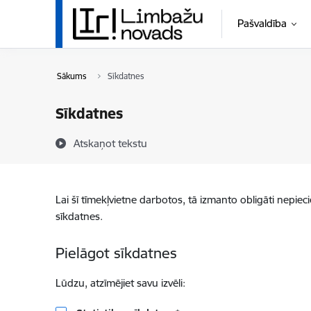
Pāriet uz lapas saturu
Pašvaldība
Sākums
Sīkdatnes
Sīkdatnes
Atskaņot tekstu
Lai šī tīmekļvietne darbotos, tā izmanto obligāti nepiec
sīkdatnes.
Pielāgot sīkdatnes
Lūdzu, atzīmējiet savu izvēli: