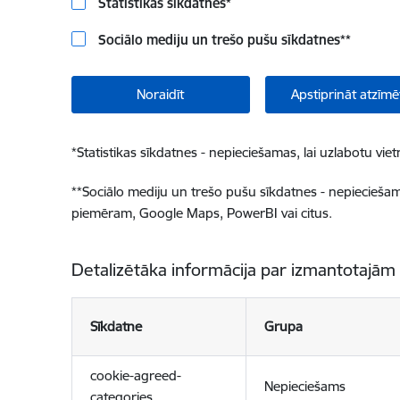
Statistikas sīkdatnes
*
Sociālo mediju un trešo pušu sīkdatnes
**
Noraidīt
Apstiprināt atzīmē
*
Statistikas sīkdatnes - nepieciešamas, lai uzlabotu v
**
Sociālo mediju un trešo pušu sīkdatnes - nepieciešamas
piemēram, Google Maps, PowerBI vai citus.
Detalizētāka informācija par izmantotajām
Sīkdatne
Grupa
cookie-agreed-
Nepieciešams
categories