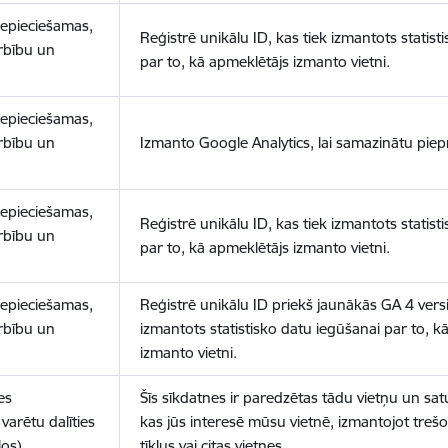
nepieciešamas,
Reģistrē unikālu ID, kas tiek izmantots statist
arbību un
par to, kā apmeklētājs izmanto vietni.
nepieciešamas,
arbību un
Izmanto Google Analytics, lai samazinātu piep
nepieciešamas,
Reģistrē unikālu ID, kas tiek izmantots statist
arbību un
par to, kā apmeklētājs izmanto vietni.
nepieciešamas,
Reģistrē unikālu ID priekš jaunākās GA 4 versij
arbību un
izmantots statistisko datu iegūšanai par to, k
izmanto vietni.
es
Šīs sīkdatnes ir paredzētas tādu vietņu un sat
varētu dalīties
kas jūs interesē mūsu vietnē, izmantojot treš
los)
tīklus vai citas vietnes.