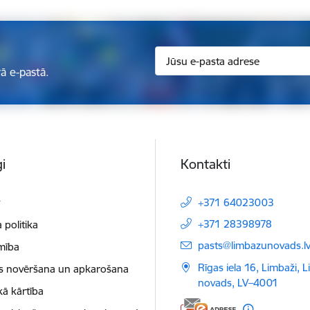
ā e-pastā.
i
Kontakti
t
+371 64023003
+371 28398978
 politika
E-pasts:
pasts@limbazunovads.l
mība
Rīgas iela 16, Limbaži, 
as novēršana un apkarošana
novads, LV–4001
kā kārtība