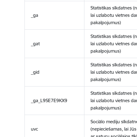
Statistikas sīkdatnes (
_ga
lai uzlabotu vietnes d
pakalpojumus)
Statistikas sīkdatnes (
_gat
lai uzlabotu vietnes d
pakalpojumus)
Statistikas sīkdatnes (
_gid
lai uzlabotu vietnes d
pakalpojumus)
Statistikas sīkdatnes (
_ga_L9SE7E9KX9
lai uzlabotu vietnes d
pakalpojumus)
Sociālo mediju sīkdatn
uvc
(nepieciešamas, lai Jūs 
ar saturu sociālajos tīk