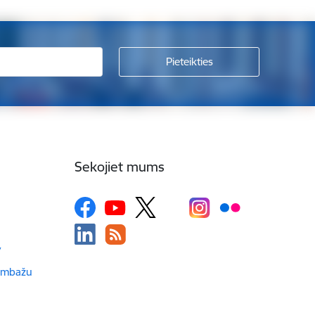
Sekojiet mums
v
Limbažu