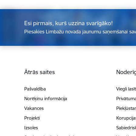
Esi pirmais, kurš uzzina svarīgāko!
Piesakies Limbažu novada jaunumu saņemšanai sav
Kājene
Ātrās saites
Noderīg
Pašvaldība
Viegli lasī
Norēķinu informācija
Privātuma
Vakances
Piekļūsta
Projekti
Korupcij
Izsoles
Sabiedris