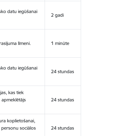
isko datu iegūšanai
2 gadi
rasījuma līmeni.
1 minūte
isko datu iegūšanai
24 stundas
as, kas tiek
ā apmeklētājs
24 stundas
ura koplietošanai,
o personu sociālos
24 stundas