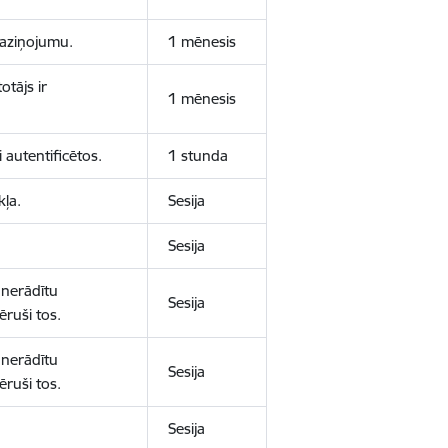
 paziņojumu.
1 mēnesis
otājs ir
1 mēnesis
 autentificētos.
1 stunda
kļa.
Sesija
Sesija
 nerādītu
Sesija
ēruši tos.
 nerādītu
Sesija
ēruši tos.
Sesija