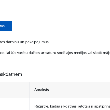
tās
ietnes darbību un pakalpojumus.
, lai Jūs varētu dalīties ar saturu sociālajos medijos vai skatīt mā
 sīkdatnēm
Apraksts
Reģistrē, kādas sīkdatnes lietotājs ir apstiprinā