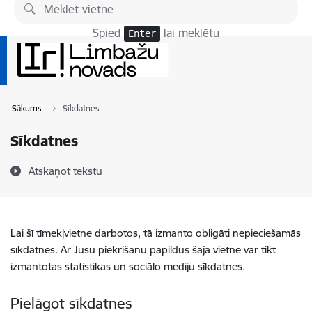
Pāriet uz lapas saturu
Spied
lai meklētu
Enter
Sākums
Sīkdatnes
Sīkdatnes
Atskaņot tekstu
Lai šī tīmekļvietne darbotos, tā izmanto obligāti nepieciešamās
sīkdatnes. Ar Jūsu piekrišanu papildus šajā vietnē var tikt
izmantotas statistikas un sociālo mediju sīkdatnes.
Pielāgot sīkdatnes