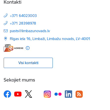
Kontakti
+371 64023003
+371 28398978
E-pasts:
pasts@limbazunovads.lv
Rīgas iela 16, Limbaži, Limbažu novads, LV–4001
Visi kontakti
Sekojiet mums