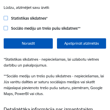
Lūdzu, atzīmējiet savu izvēli:
Statistikas sīkdatnes
*
Sociālo mediju un trešo pušu sīkdatnes
**
Noraidīt
Apstiprināt atzīmētās
*
Statistikas sīkdatnes - nepieciešamas, lai uzlabotu vietnes
darbību un pakalpojumus.
**
Sociālo mediju un trešo pušu sīkdatnes - nepieciešamas, lai
Jūs varētu dalīties ar saturu sociālajos medijos vai skatīt
mājaslapai pievienoto trešo pušu saturu, piemēram, Google
Maps, PowerBI vai citus.
Detalizētāka informācija par izmantotajām