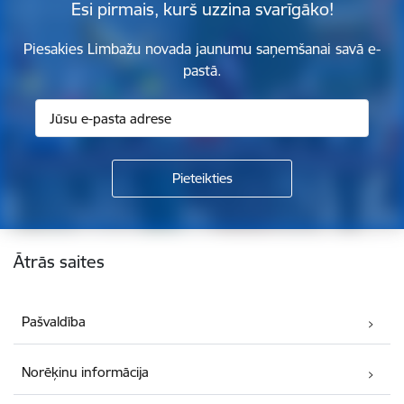
Esi pirmais, kurš uzzina svarīgāko!
Piesakies Limbažu novada jaunumu saņemšanai savā e-
pastā.
Kājene
Ātrās saites
Pašvaldība
Norēķinu informācija