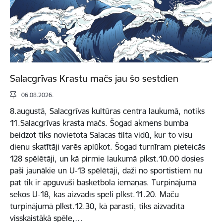
Salacgrīvas Krastu mačs jau šo sestdien
06.08.2026.
8.augustā, Salacgrīvas kultūras centra laukumā, notiks
11.Salacgrīvas krasta mačs. Šogad akmens bumba
beidzot tiks novietota Salacas tilta vidū, kur to visu
dienu skatītāji varēs aplūkot. Šogad turnīram pieteicās
128 spēlētāji, un kā pirmie laukumā plkst.10.00 dosies
paši jaunākie un U-13 spēlētāji, daži no sportistiem nu
pat tik ir apguvuši basketbola iemaņas. Turpinājumā
sekos U-18, kas aizvadīs spēli plkst.11.20. Maču
turpinājumā plkst.12.30, kā parasti, tiks aizvadīta
visskaistākā spēle,…