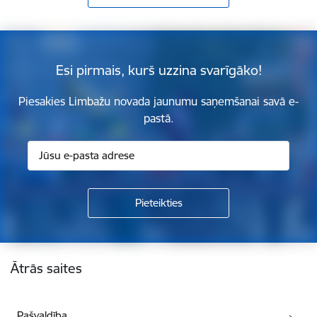
Esi pirmais, kurš uzzina svarīgāko!
Piesakies Limbažu novada jaunumu saņemšanai savā e-
pastā.
Kājene
Ātrās saites
Pašvaldība