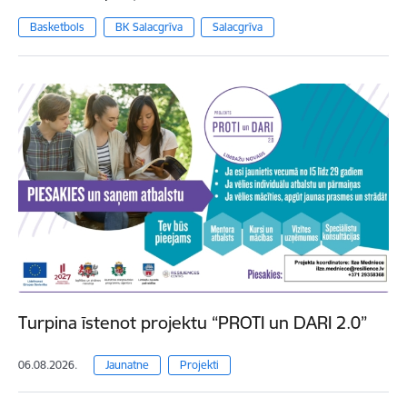
Basketbols
BK Salacgrīva
Salacgrīva
Turpina īstenot projektu “PROTI un DARI 2.0”
06.08.2026.
Jaunatne
Projekti