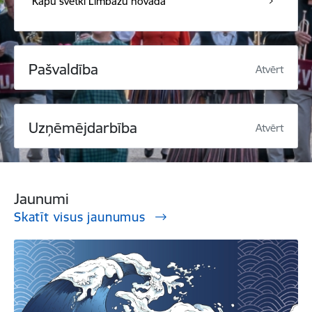
Kapu svētki Limbažu novadā
Pašvaldība
Atvērt
Uzņēmējdarbība
Atvērt
Jaunumi
Skatīt visus jaunumus