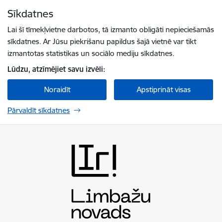
Pāriet uz lapas saturu
Sīkdatnes
Spied
lai meklētu
Enter
Lai šī tīmekļvietne darbotos, tā izmanto obligāti nepieciešamās
sīkdatnes. Ar Jūsu piekrišanu papildus šajā vietnē var tikt
izmantotas statistikas un sociālo mediju sīkdatnes.
Lūdzu, atzīmējiet savu izvēli:
Noraidīt
Apstiprināt visas
Pārvaldīt sīkdatnes
Limbažu novada pašvaldība