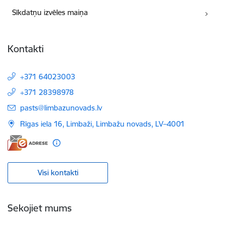
Sīkdatņu izvēles maiņa
Kontakti
+371 64023003
+371 28398978
E-pasts:
pasts@limbazunovads.lv
Rīgas iela 16, Limbaži, Limbažu novads, LV–4001
Visi kontakti
Sekojiet mums