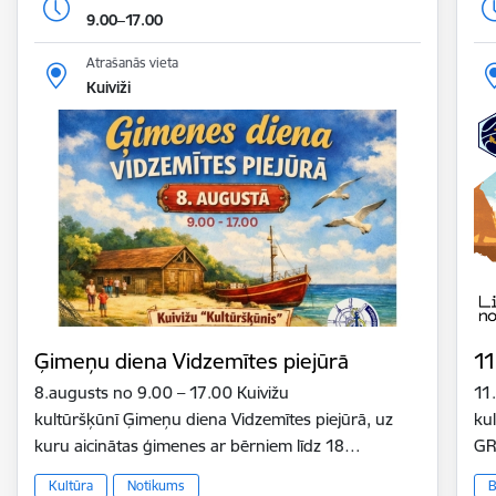
9.00–17.00
Atrašanās vieta
Kuiviži
Ģimeņu diena Vidzemītes piejūrā
11
8.augusts no 9.00 – 17.00 Kuivižu
11
kultūršķūnī Ģimeņu diena Vidzemītes piejūrā, uz
ku
kuru aicinātas ģimenes ar bērniem līdz 18…
GR
Kultūra
Notikums
B