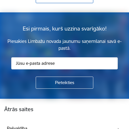
Esi pirmais, kurš uzzina svarīgāko!
Piesakies Limbažu novada jaunumu saņemšanai savā e-
pastā.
Kājene
Ātrās saites
Pašvaldība