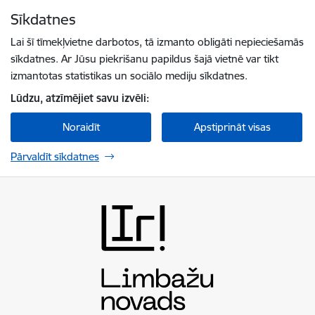
Pāriet uz lapas saturu
Sīkdatnes
Spied
lai meklētu
Enter
Lai šī tīmekļvietne darbotos, tā izmanto obligāti nepieciešamās
sīkdatnes. Ar Jūsu piekrišanu papildus šajā vietnē var tikt
izmantotas statistikas un sociālo mediju sīkdatnes.
Lūdzu, atzīmējiet savu izvēli:
Noraidīt
Apstiprināt visas
Pārvaldīt sīkdatnes
Limbažu novada pašvaldība