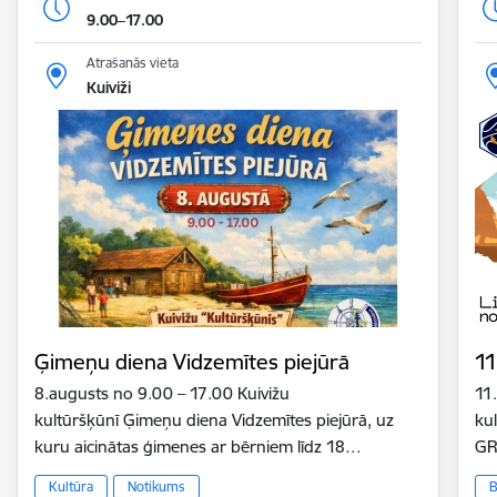
9.00–17.00
Atrašanās vieta
Kuiviži
Ģimeņu diena Vidzemītes piejūrā
11
8.augusts no 9.00 – 17.00 Kuivižu
11
kultūršķūnī Ģimeņu diena Vidzemītes piejūrā, uz
ku
kuru aicinātas ģimenes ar bērniem līdz 18…
GR
Kultūra
Notikums
B