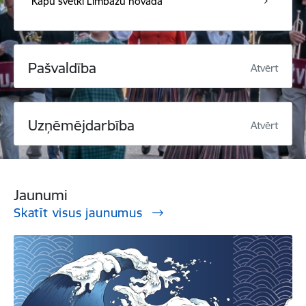
Kapu svētki Limbažu novadā
Pašvaldība
Atvērt
Uzņēmējdarbība
Atvērt
Jaunumi
Skatīt visus jaunumus