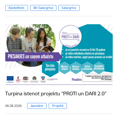
Basketbols
BK Salacgrīva
Salacgrīva
Turpina īstenot projektu “PROTI un DARI 2.0”
06.08.2026.
Jaunatne
Projekti