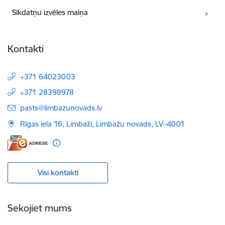
Sīkdatņu izvēles maiņa
Kontakti
+371 64023003
+371 28398978
E-pasts:
pasts@limbazunovads.lv
Rīgas iela 16, Limbaži, Limbažu novads, LV–4001
Visi kontakti
Sekojiet mums