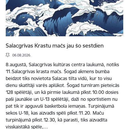
Salacgrīvas Krastu mačs jau šo sestdien
06.08.2026.
8.augustā, Salacgrīvas kultūras centra laukumā, notiks
11.Salacgrīvas krasta mačs. Šogad akmens bumba
beidzot tiks novietota Salacas tilta vidū, kur to visu
dienu skatītāji varēs aplūkot. Šogad turnīram pieteicās
128 spēlētāji, un kā pirmie laukumā plkst.10.00 dosies
paši jaunākie un U-13 spēlētāji, daži no sportistiem nu
pat tik ir apguvuši basketbola iemaņas. Turpinājumā
sekos U-18, kas aizvadīs spēli plkst.11.20. Maču
turpinājumā plkst.12.30, kā parasti, tiks aizvadīta
visskaistākā spēle,…