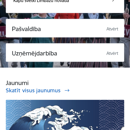
Kapu svētki Limbažu novadā
Pašvaldība
Atvērt
Uzņēmējdarbība
Atvērt
Jaunumi
Skatīt visus jaunumus