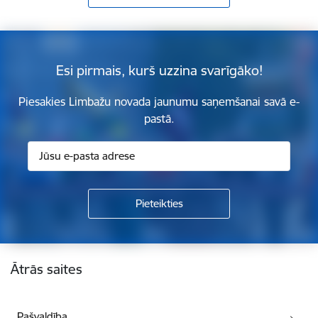
Esi pirmais, kurš uzzina svarīgāko!
Piesakies Limbažu novada jaunumu saņemšanai savā e-
pastā.
Kājene
Ātrās saites
Pašvaldība