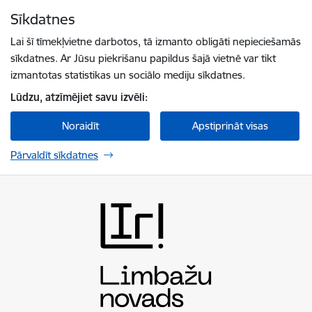
Pāriet uz lapas saturu
Sīkdatnes
Spied
lai meklētu
Enter
Lai šī tīmekļvietne darbotos, tā izmanto obligāti nepieciešamās
sīkdatnes. Ar Jūsu piekrišanu papildus šajā vietnē var tikt
izmantotas statistikas un sociālo mediju sīkdatnes.
Lūdzu, atzīmējiet savu izvēli:
Noraidīt
Apstiprināt visas
Pārvaldīt sīkdatnes
Limbažu novada pašvaldība