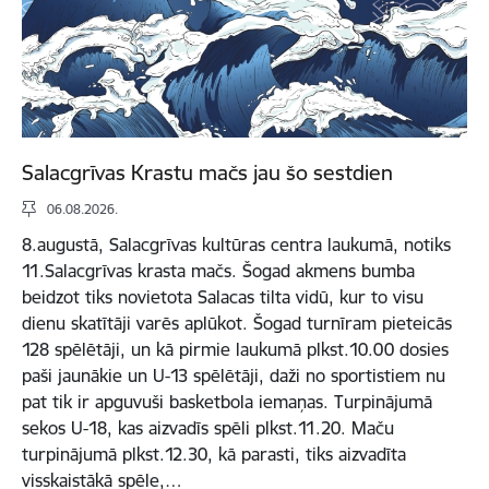
Salacgrīvas Krastu mačs jau šo sestdien
06.08.2026.
8.augustā, Salacgrīvas kultūras centra laukumā, notiks
11.Salacgrīvas krasta mačs. Šogad akmens bumba
beidzot tiks novietota Salacas tilta vidū, kur to visu
dienu skatītāji varēs aplūkot. Šogad turnīram pieteicās
128 spēlētāji, un kā pirmie laukumā plkst.10.00 dosies
paši jaunākie un U-13 spēlētāji, daži no sportistiem nu
pat tik ir apguvuši basketbola iemaņas. Turpinājumā
sekos U-18, kas aizvadīs spēli plkst.11.20. Maču
turpinājumā plkst.12.30, kā parasti, tiks aizvadīta
visskaistākā spēle,…