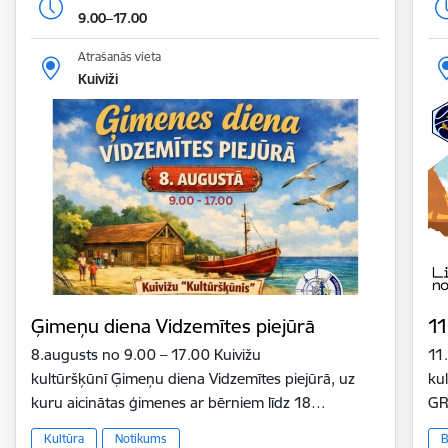
9.00–17.00
Atrašanās vieta
Kuiviži
Ģimeņu diena Vidzemītes piejūrā
11
8.augusts no 9.00 – 17.00 Kuivižu
11
kultūršķūnī Ģimeņu diena Vidzemītes piejūrā, uz
ku
kuru aicinātas ģimenes ar bērniem līdz 18…
GR
Kultūra
Notikums
B