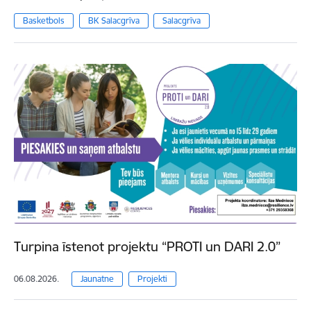
Basketbols
BK Salacgrīva
Salacgrīva
Turpina īstenot projektu “PROTI un DARI 2.0”
06.08.2026.
Jaunatne
Projekti