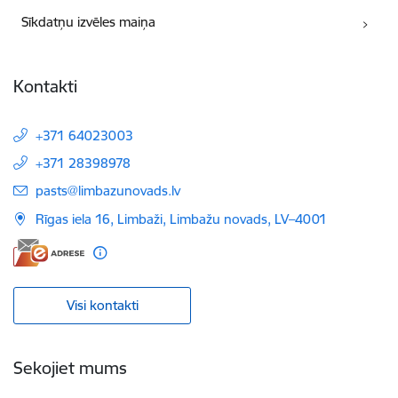
Sīkdatņu izvēles maiņa
Kontakti
+371 64023003
+371 28398978
E-pasts:
pasts@limbazunovads.lv
Rīgas iela 16, Limbaži, Limbažu novads, LV–4001
Visi kontakti
Sekojiet mums