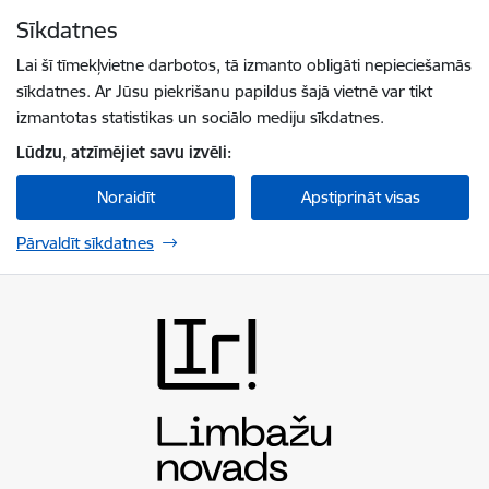
Pāriet uz lapas saturu
Sīkdatnes
Spied
lai meklētu
Enter
Lai šī tīmekļvietne darbotos, tā izmanto obligāti nepieciešamās
sīkdatnes. Ar Jūsu piekrišanu papildus šajā vietnē var tikt
izmantotas statistikas un sociālo mediju sīkdatnes.
Lūdzu, atzīmējiet savu izvēli:
Noraidīt
Apstiprināt visas
Pārvaldīt sīkdatnes
Limbažu novada pašvaldība