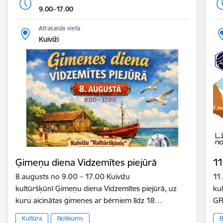
9.00–17.00
Atrašanās vieta
Kuiviži
Ģimeņu diena Vidzemītes piejūrā
11
8.augusts no 9.00 – 17.00 Kuivižu
11
kultūršķūnī Ģimeņu diena Vidzemītes piejūrā, uz
ku
kuru aicinātas ģimenes ar bērniem līdz 18…
GR
Kultūra
Notikums
B