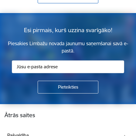
Esi pirmais, kurš uzzina svarīgāko!
Piesakies Limbažu novada jaunumu saņemšanai savā e-
pastā.
Kājene
Ātrās saites
Pašvaldība