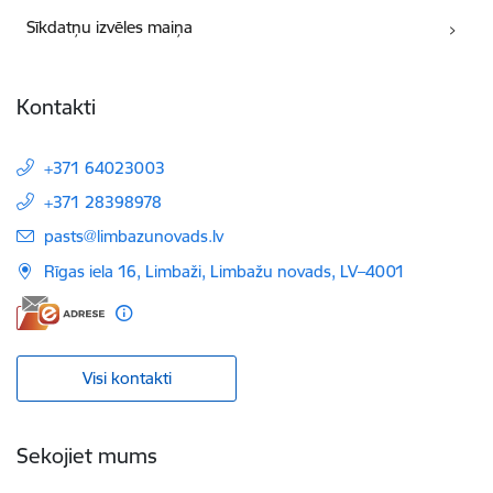
Sīkdatņu izvēles maiņa
Kontakti
+371 64023003
+371 28398978
E-pasts:
pasts@limbazunovads.lv
Rīgas iela 16, Limbaži, Limbažu novads, LV–4001
Visi kontakti
Sekojiet mums