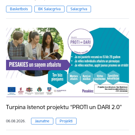
Basketbols
BK Salacgrīva
Salacgrīva
Turpina īstenot projektu “PROTI un DARI 2.0”
06.08.2026.
Jaunatne
Projekti