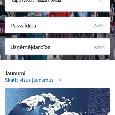
Kapu svētki Limbažu novadā
Pašvaldība
Atvērt
Uzņēmējdarbība
Atvērt
Jaunumi
Skatīt visus jaunumus