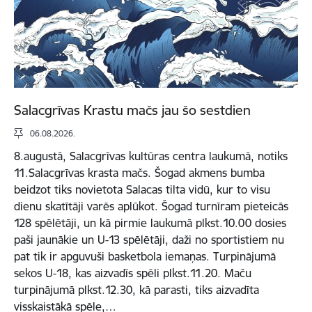
Salacgrīvas Krastu mačs jau šo sestdien
06.08.2026.
8.augustā, Salacgrīvas kultūras centra laukumā, notiks
11.Salacgrīvas krasta mačs. Šogad akmens bumba
beidzot tiks novietota Salacas tilta vidū, kur to visu
dienu skatītāji varēs aplūkot. Šogad turnīram pieteicās
128 spēlētāji, un kā pirmie laukumā plkst.10.00 dosies
paši jaunākie un U-13 spēlētāji, daži no sportistiem nu
pat tik ir apguvuši basketbola iemaņas. Turpinājumā
sekos U-18, kas aizvadīs spēli plkst.11.20. Maču
turpinājumā plkst.12.30, kā parasti, tiks aizvadīta
visskaistākā spēle,…