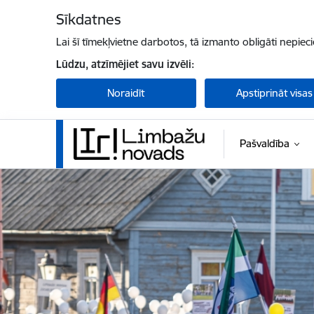
Pāriet uz lapas saturu
Sīkdatnes
Lai šī tīmekļvietne darbotos, tā izmanto obligāti nepiec
Lūdzu, atzīmējiet savu izvēli:
Noraidīt
Apstiprināt visas
Pašvaldība
Limbažu novada pašvaldība