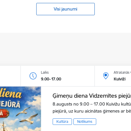
Visi jaunumi
Laiks
Atrašanās 
9.00–17.00
Kuiviži
Ģimeņu diena Vidzemītes piejū
8.augusts no 9.00 – 17.00 Kuivižu kult
piejūrā, uz kuru aicinātas ģimenes ar b
Kultūra
Notikums