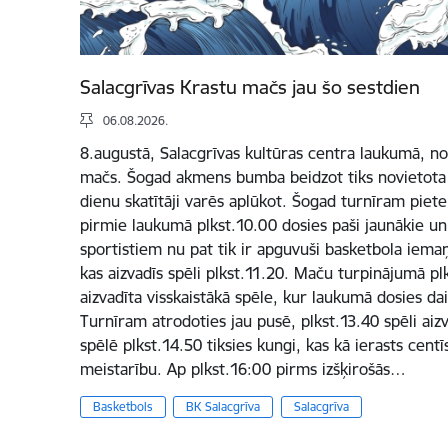
Salacgrīvas Krastu mačs jau šo sestdien
06.08.2026.
8.augustā, Salacgrīvas kultūras centra laukumā, not
mačs. Šogad akmens bumba beidzot tiks novietota Sa
dienu skatītāji varēs aplūkot. Šogad turnīram pietei
pirmie laukumā plkst.10.00 dosies paši jaunākie un 
sportistiem nu pat tik ir apguvuši basketbola iema
kas aizvadīs spēli plkst.11.20. Maču turpinājumā plk
aizvadīta visskaistākā spēle, kur laukumā dosies d
Turnīram atrodoties jau pusē, plkst.13.40 spēli aizva
spēlē plkst.14.50 tiksies kungi, kas kā ierasts centī
meistarību. Ap plkst.16:00 pirms izšķirošās…
Basketbols
BK Salacgrīva
Salacgrīva