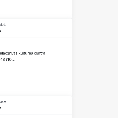
vieta
a
alacgrīvas kultūras centra
-13 (10…
vieta
a