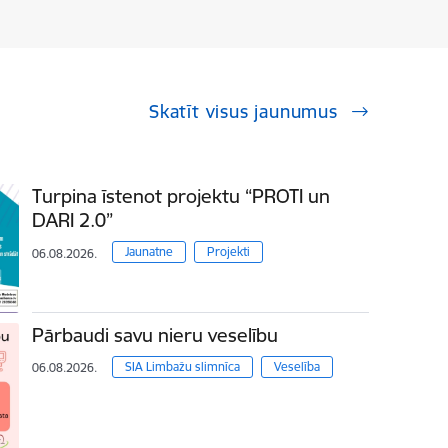
Skatīt visus jaunumus
Turpina īstenot projektu “PROTI un
DARI 2.0”
Jaunatne
Projekti
06.08.2026.
Pārbaudi savu nieru veselību
SIA Limbažu slimnīca
Veselība
06.08.2026.