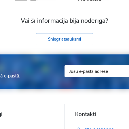
Vai šī informācija bija noderīga?
Sniegt atsauksmi
ā e-pastā.
i
Kontakti