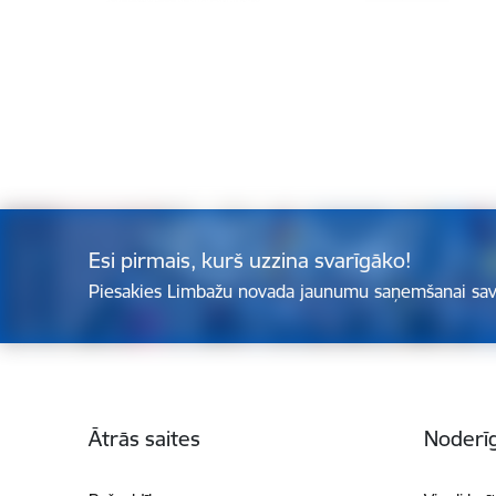
Esi pirmais, kurš uzzina svarīgāko!
Piesakies Limbažu novada jaunumu saņemšanai sav
Kājene
Ātrās saites
Noderīg