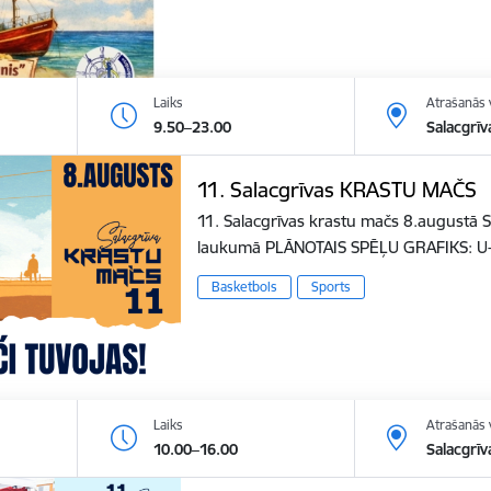
Laiks
Atrašanās 
9.50–23.00
Salacgrīv
11. Salacgrīvas KRASTU MAČS
11. Salacgrīvas krastu mačs 8.augustā S
laukumā PLĀNOTAIS SPĒĻU GRAFIKS: U
Basketbols
Sports
Laiks
Atrašanās 
10.00–16.00
Salacgrīv