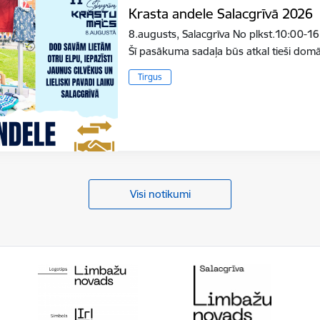
Krasta andele Salacgrīvā 2026
8.augusts, Salacgrīva No plkst.10:00-16
Šī pasākuma sadaļa būs atkal tieši do
Tirgus
Visi notikumi