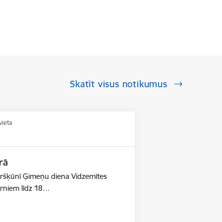
Skatīt visus notikumus
vieta
rā
ūršķūnī Ģimeņu diena Vidzemītes
ērniem līdz 18…