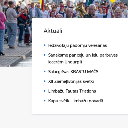
Aktuāli
Iedzīvotāju padomju vēlēšanas
Sanāksme par ceļu un ielu pārbūves
iecerēm Ungurpilī
Salacgrīvas KRASTU MAČS
XII Ziemeļlivonijas svētki
Limbažu Tautas Triatlons
Kapu svētki Limbažu novadā