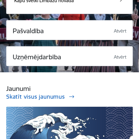
Kapu svētki Limbažu novadā
Pašvaldība
Atvērt
Uzņēmējdarbība
Atvērt
Jaunumi
Skatīt visus jaunumus