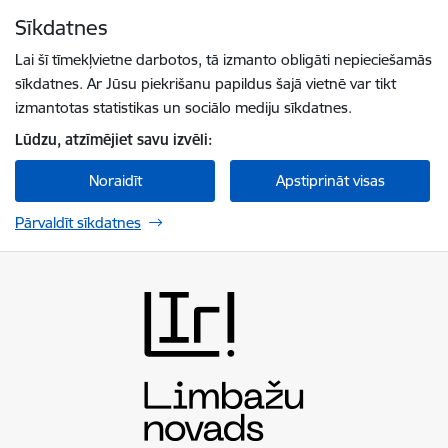
Pāriet uz lapas saturu
Sīkdatnes
Spied
lai meklētu
Enter
Lai šī tīmekļvietne darbotos, tā izmanto obligāti nepieciešamās
sīkdatnes. Ar Jūsu piekrišanu papildus šajā vietnē var tikt
izmantotas statistikas un sociālo mediju sīkdatnes.
Lūdzu, atzīmējiet savu izvēli:
Noraidīt
Apstiprināt visas
Pārvaldīt sīkdatnes
Limbažu novada pašvaldība