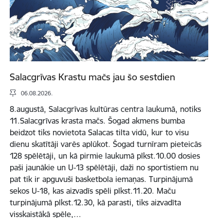
Salacgrīvas Krastu mačs jau šo sestdien
06.08.2026.
8.augustā, Salacgrīvas kultūras centra laukumā, notiks
11.Salacgrīvas krasta mačs. Šogad akmens bumba
beidzot tiks novietota Salacas tilta vidū, kur to visu
dienu skatītāji varēs aplūkot. Šogad turnīram pieteicās
128 spēlētāji, un kā pirmie laukumā plkst.10.00 dosies
paši jaunākie un U-13 spēlētāji, daži no sportistiem nu
pat tik ir apguvuši basketbola iemaņas. Turpinājumā
sekos U-18, kas aizvadīs spēli plkst.11.20. Maču
turpinājumā plkst.12.30, kā parasti, tiks aizvadīta
visskaistākā spēle,…