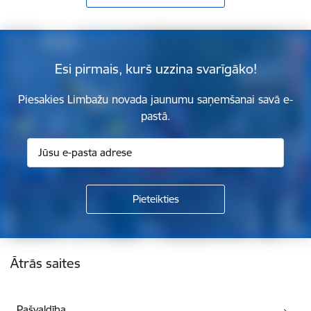
Esi pirmais, kurš uzzina svarīgāko!
Piesakies Limbažu novada jaunumu saņemšanai savā e-
pastā.
Kājene
Ātrās saites
Pašvaldība