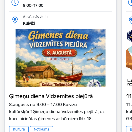
9.00–17.00
Atrašanās vieta
Kuiviži
Ģimeņu diena Vidzemītes piejūrā
11
8.augusts no 9.00 – 17.00 Kuivižu
11
kultūršķūnī Ģimeņu diena Vidzemītes piejūrā, uz
ku
kuru aicinātas ģimenes ar bērniem līdz 18…
GR
Kultūra
Notikums
B