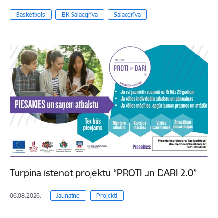
Basketbols
BK Salacgrīva
Salacgrīva
Turpina īstenot projektu “PROTI un DARI 2.0”
06.08.2026.
Jaunatne
Projekti