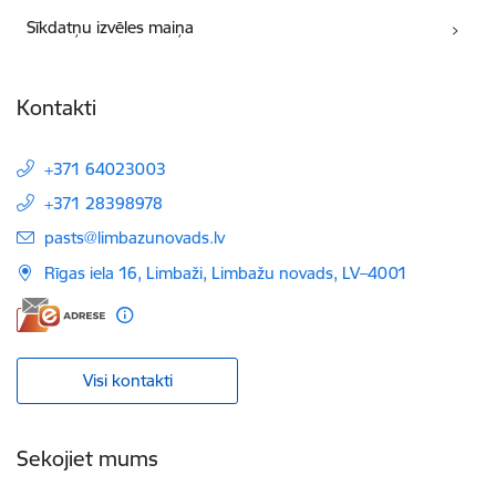
Sīkdatņu izvēles maiņa
Kontakti
+371 64023003
+371 28398978
E-pasts:
pasts@limbazunovads.lv
Rīgas iela 16, Limbaži, Limbažu novads, LV–4001
Visi kontakti
Sekojiet mums